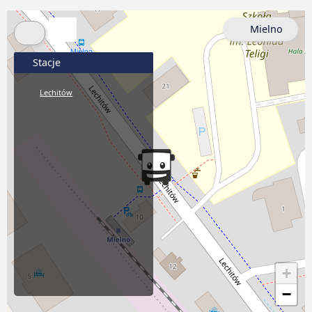
Mielno
Stacje
Lechitów
+
−