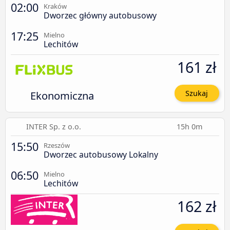
02:00
Kraków
Dworzec główny autobusowy
17:25
Mielno
Lechitów
161 zł
Ekonomiczna
Szukaj
INTER Sp. z o.o.
15h 0m
15:50
Rzeszów
Dworzec autobusowy Lokalny
06:50
Mielno
Lechitów
162 zł