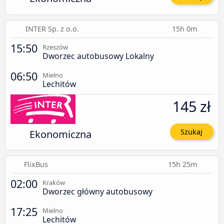
INTER Sp. z o.o.
15h 0m
15:50
Rzeszów
Dworzec autobusowy Lokalny
06:50
Mielno
Lechitów
145 zł
Ekonomiczna
Szukaj
FlixBus
15h 25m
02:00
Kraków
Dworzec główny autobusowy
17:25
Mielno
Lechitów