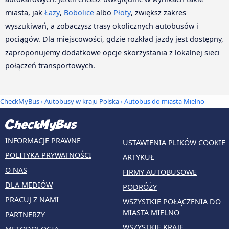
miasta, jak
Łazy
,
Bobolice
albo
Płoty
, zwiększ zakres
wyszukiwań, a zobaczysz trasy okolicznych autobusów i
pociągów. Dla miejscowości, gdzie rozkład jazdy jest dostępny,
zaproponujemy dodatkowe opcje skorzystania z lokalnej sieci
połączeń transportowych.
CheckMyBus
›
Autobusy w kraju Polska
› Autobus do miasta Mielno
INFORMACJE PRAWNE
USTAWIENIA PLIKÓW COOKIE
POLITYKA PRYWATNOŚCI
ARTYKUŁ
O NAS
FIRMY AUTOBUSOWE
DLA MEDIÓW
PODRÓŻY
PRACUJ Z NAMI
WSZYSTKIE POŁĄCZENIA DO
MIASTA MIELNO
PARTNERZY
WSZYSTKIE KRAJE