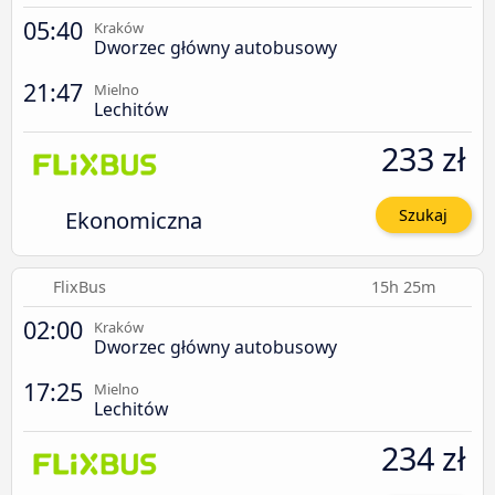
05:40
Kraków
Dworzec główny autobusowy
21:47
Mielno
Lechitów
233 zł
Ekonomiczna
Szukaj
FlixBus
15h 25m
02:00
Kraków
Dworzec główny autobusowy
17:25
Mielno
Lechitów
234 zł