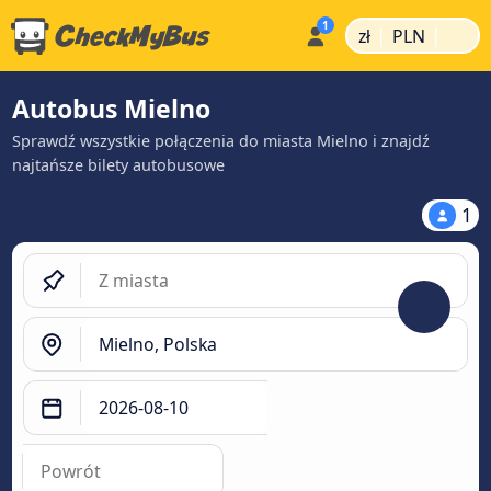
|
|
zł
PLN
Autobus Mielno
Sprawdź wszystkie połączenia do miasta Mielno i znajdź
najtańsze bilety autobusowe
1