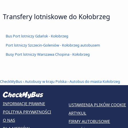
Transfery lotniskowe do Kołobrzeg
Bus Port lotniczy Gdańsk - Kołobrzeg
Port lotniczy Szczecin-Goleniów - Kołobrzeg autobusem
Busy Port lotniczy Warszawa Chopina - Kołobrzeg
CheckMyBus
›
Autobusy w kraju Polska
› Autobus do miasta Kołobrzeg
INFORMACJE PRAWNE
USTAWIENIA PLIKÓW COOKIE
POLITYKA PRYWATNOŚCI
ARTYKUŁ
O NAS
FIRMY AUTOBUSOWE