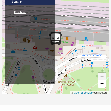
Stacje
Kolobrzeg
+
−
©
OpenStreetMap
contributors