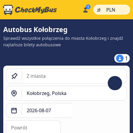
|
|
zł
PLN
Autobus Kołobrzeg
Sprawdź wszystkie połączenia do miasta Kołobrzeg i znajdź
najtańsze bilety autobusowe
1