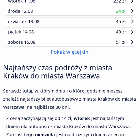
wtorek
11.08
232 zł
środa
12.08
24 zł
czwartek
13.08
45 zł
piątek
14.08
49 zł
sobota
15.08
51 zł
Pokaż więcej dni
Najtańszy czas podróży z miasta
Kraków do miasta Warszawa.
Sprawdź tutaj, w którym dniu i o której godzinie możesz
znaleźć najtańszy bilet autobusowy z miasta Kraków do miasta
Warszawa, na najbliższe 30 dni.
Z ceną zaczynającą się od 14 zł,
wtorek
jest najtańszym
dniem dla autobusu z miasta Kraków do miasta Warszawa.
Zamiast tego
niedziela
jest najdroższym dniem z cenami