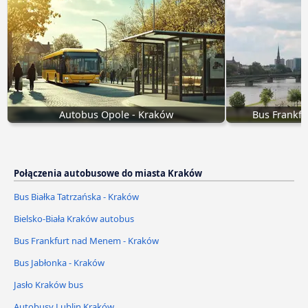
Autobus Opole - Kraków
Bus Frankf
Połączenia autobusowe do miasta Kraków
Bus Białka Tatrzańska - Kraków
Bielsko-Biała Kraków autobus
Bus Frankfurt nad Menem - Kraków
Bus Jabłonka - Kraków
Jasło Kraków bus
Autobusy Lublin Kraków