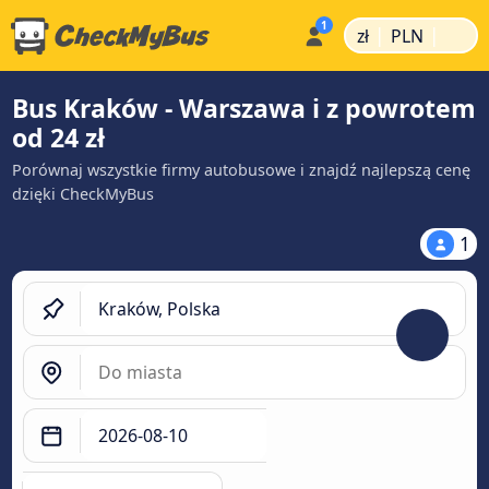
|
|
zł
PLN
Bus Kraków - Warszawa i z powrotem
od 24 zł
Porównaj wszystkie firmy autobusowe i znajdź najlepszą cenę
dzięki CheckMyBus
1