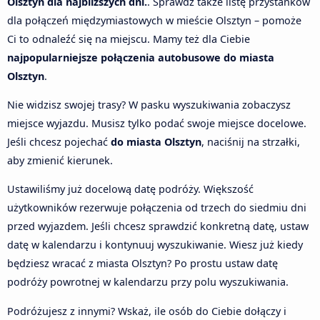
Olsztyn dla najbliższych dni.
. Sprawdź także listę przystanków
dla połączeń międzymiastowych w mieście Olsztyn – pomoże
Ci to odnaleźć się na miejscu. Mamy też dla Ciebie
najpopularniejsze połączenia autobusowe do miasta
Olsztyn
.
Nie widzisz swojej trasy? W pasku wyszukiwania zobaczysz
miejsce wyjazdu. Musisz tylko podać swoje miejsce docelowe.
Jeśli chcesz pojechać
do miasta Olsztyn
, naciśnij na strzałki,
aby zmienić kierunek.
Ustawiliśmy już docelową datę podróży. Większość
użytkowników rezerwuje połączenia od trzech do siedmiu dni
przed wyjazdem. Jeśli chcesz sprawdzić konkretną datę, ustaw
datę w kalendarzu i kontynuuj wyszukiwanie. Wiesz już kiedy
będziesz wracać z miasta Olsztyn? Po prostu ustaw datę
podróży powrotnej w kalendarzu przy polu wyszukiwania.
Podróżujesz z innymi? Wskaż, ile osób do Ciebie dołączy i