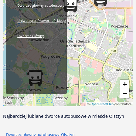
Dworzec główny autobusowy
Uniwersytet-Prawocheńskiego
Dworzec Główny
+
−
©
OpenStreetMap
contributors
Najbardziej lubiane dworce autobusowe w mieście Olsztyn
Dworzec główny autobusowy, Olsztyn