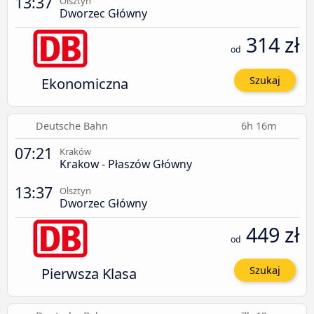
13:37
Olsztyn
Dworzec Główny
314 zł
od
Ekonomiczna
Szukaj
Deutsche Bahn
6h 16m
07:21
Kraków
Krakow - Płaszów Główny
13:37
Olsztyn
Dworzec Główny
449 zł
od
Pierwsza Klasa
Szukaj