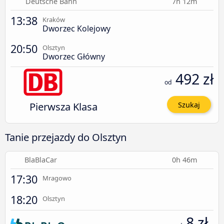
Deutsche Bahn
7h 12m
13:38
Kraków
Dworzec Kolejowy
20:50
Olsztyn
Dworzec Główny
492 zł
od
Pierwsza Klasa
Szukaj
Tanie przejazdy do Olsztyn
BlaBlaCar
0h 46m
17:30
Mragowo
18:20
Olsztyn
8 zł