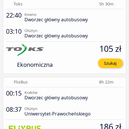
Toks
5h 30m
22:40
Kowno
Dworzec główny autobusowy
03:10
Olsztyn
Dworzec główny autobusowy
105 zł
Ekonomiczna
Szukaj
FlixBus
8h 22m
00:15
Kraków
Dworzec główny autobusowy
08:37
Olsztyn
Uniwersytet-Prawocheńskiego
186 zł