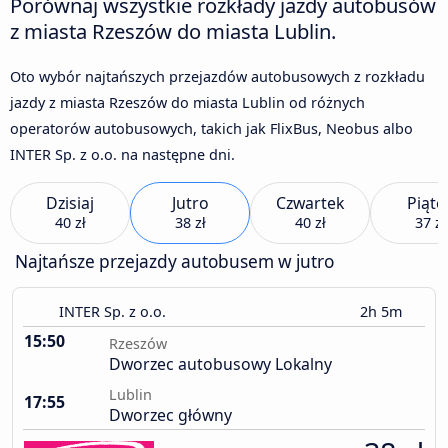
Porównaj wszystkie rozkłady jazdy autobusów
z miasta Rzeszów do miasta Lublin.
Oto wybór najtańszych przejazdów autobusowych z rozkładu
jazdy z miasta Rzeszów do miasta Lublin od różnych
operatorów autobusowych, takich jak FlixBus, Neobus albo
INTER Sp. z o.o. na następne dni.
Dzisiaj
Jutro
Czwartek
Piąte
40 zł
38 zł
40 zł
37 zł
Najtańsze przejazdy autobusem w jutro
INTER Sp. z o.o.
2h 5m
15:50
Rzeszów
Dworzec autobusowy Lokalny
Lublin
17:55
Dworzec główny