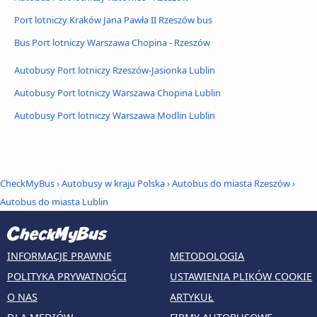
Port lotniczy Kraków Jana Pawła II Rzeszów bus
Bus Port lotniczy Warszawa Chopina - Rzeszów
Autobusy Port lotniczy Rzeszów-Jasionka Lublin
Autobusy Port lotniczy Warszawa Chopina Lublin
Autobusy Port lotniczy Warszawa Modlin Lublin
CheckMyBus
›
Autobusy w kraju Polska
›
Autobus do miasta Rzeszów
›
Autobus do miasta Lublin
INFORMACJE PRAWNE
METODOLOGIA
POLITYKA PRYWATNOŚCI
USTAWIENIA PLIKÓW COOKIE
O NAS
ARTYKUŁ