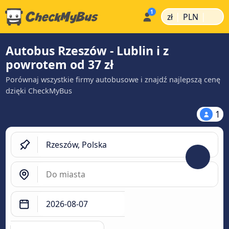
|
|
zł
PLN
Autobus Rzeszów - Lublin i z
powrotem od 37 zł
Porównaj wszystkie firmy autobusowe i znajdź najlepszą cenę
dzięki CheckMyBus
1