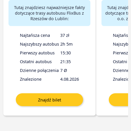
Tutaj znajdziesz najważniejsze fakty
Tutaj znajdz
dotyczące trasy autobusu FlixBus z
dotyczące tr
Rzeszów do Lublin:
o.o. z
Najtańsza cena
37 zł
Najtańsz
Najszybszy autobus
2h 5m
Najszybs
Pierwszy autobus
15:30
Pierwszy
Ostatni autobus
21:35
Ostatni 
Dzienne połączenia
7 Ø
Dzienne 
Znalezione
4.08.2026
Znalezio