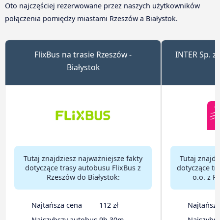
Oto najczęściej rezerwowane przez naszych użytkowników
połączenia pomiędzy miastami Rzeszów a Białystok.
FlixBus na trasie Rzeszów -
INTER Sp. z 
Białystok
Tutaj znajdziesz najważniejsze fakty
Tutaj znajdz
dotyczące trasy autobusu FlixBus z
dotyczące tr
Rzeszów do Białystok:
o.o. z R
Najtańsza cena
112 zł
Najtańsz
Najszybszy autobus
9h 30m
Najszybs