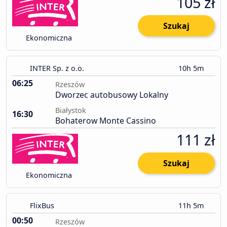
105 zł
Szukaj
Ekonomiczna
INTER Sp. z o.o.
10h 5m
06:25
Rzeszów
Dworzec autobusowy Lokalny
Białystok
16:30
Bohaterow Monte Cassino
111 zł
Szukaj
Ekonomiczna
FlixBus
11h 5m
00:50
Rzeszów