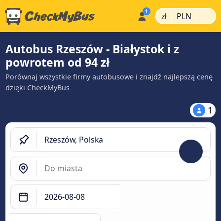
|
|
zł
PLN
Autobus Rzeszów - Białystok i z
powrotem od 94 zł
Porównaj wszystkie firmy autobusowe i znajdź najlepszą cenę
dzięki CheckMyBus
1