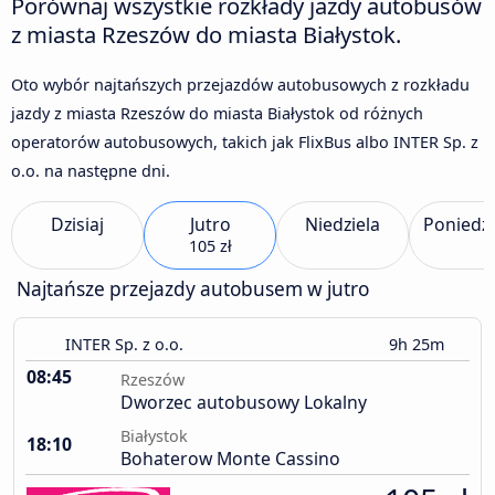
Porównaj wszystkie rozkłady jazdy autobusów
z miasta Rzeszów do miasta Białystok.
Oto wybór najtańszych przejazdów autobusowych z rozkładu
jazdy z miasta Rzeszów do miasta Białystok od różnych
operatorów autobusowych, takich jak FlixBus albo INTER Sp. z
o.o. na następne dni.
Dzisiaj
Jutro
Niedziela
Poniedzi
105 zł
Najtańsze przejazdy autobusem w jutro
INTER Sp. z o.o.
9h 25m
08:45
Rzeszów
Dworzec autobusowy Lokalny
Białystok
18:10
Bohaterow Monte Cassino