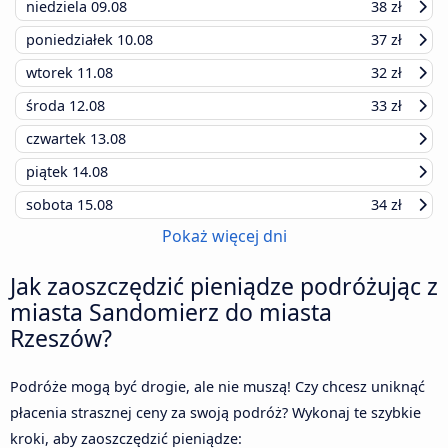
niedziela
09.08
38 zł
poniedziałek
10.08
37 zł
wtorek
11.08
32 zł
środa
12.08
33 zł
czwartek
13.08
piątek
14.08
sobota
15.08
34 zł
Pokaż więcej dni
Jak zaoszczędzić pieniądze podróżując z
miasta Sandomierz do miasta
Rzeszów?
Podróże mogą być drogie, ale nie muszą! Czy chcesz uniknąć
płacenia strasznej ceny za swoją podróż? Wykonaj te szybkie
kroki, aby zaoszczędzić pieniądze: