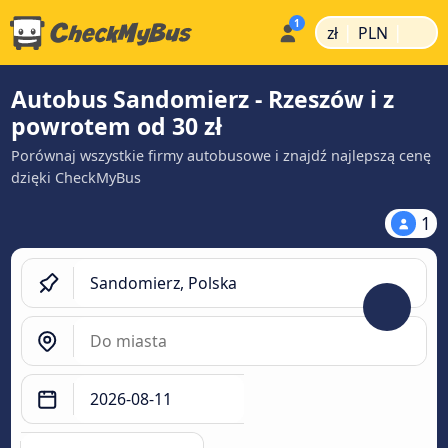
|
|
zł
PLN
Autobus Sandomierz - Rzeszów i z
powrotem od 30 zł
Porównaj wszystkie firmy autobusowe i znajdź najlepszą cenę
dzięki CheckMyBus
1