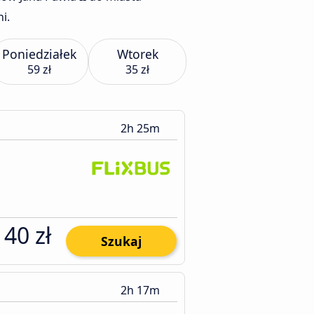
i.
Poniedziałek
Wtorek
59 zł
35 zł
2h 25m
40 zł
Szukaj
2h 17m