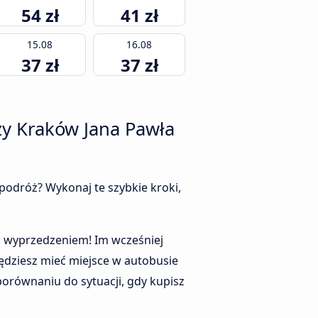
54 zł
41 zł
15.08
16.08
37 zł
37 zł
czy Kraków Jana Pawła
podróż? Wykonaj te szybkie kroki,
 z wyprzedzeniem! Im wcześniej
ędziesz mieć miejsce w autobusie
porównaniu do sytuacji, gdy kupisz