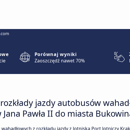
g.com
lowe
Porównaj wyniki
cie
Zaoszczędź nawet 70%
 rozkłady jazdy autobusów wahadł
w Jana Pawła II do miasta Bukowin
wahadłowych z rozkładu jazdy z lotniska Port lotniczy Krak