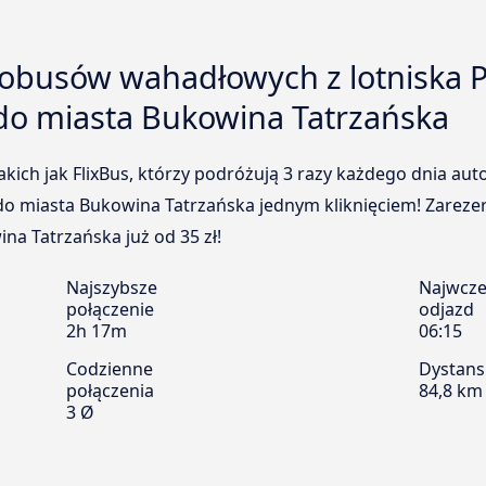
tobusów wahadłowych z lotniska P
 do miasta Bukowina Tatrzańska
kich jak FlixBus, którzy podróżują 3 razy każdego dnia a
do miasta Bukowina Tatrzańska jednym kliknięciem! Zarezerwu
na Tatrzańska już od 35 zł!
Najszybsze
Najwcze
połączenie
odjazd
2h 17m
06:15
Codzienne
Dystans
połączenia
84,8 km
3 Ø