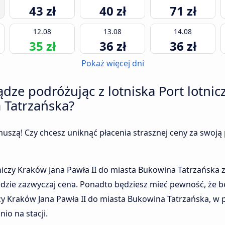
43 zł
40 zł
71 zł
12.08
13.08
14.08
35 zł
36 zł
36 zł
Pokaż więcej dni
ądze podróżując z lotniska Port lotni
 Tatrzańska?
uszą! Czy chcesz uniknąć płacenia strasznej ceny za swoją 
otniczy Kraków Jana Pawła II do miasta Bukowina Tatrzańska
ędzie zazwyczaj cena. Ponadto będziesz mieć pewność, że b
zy Kraków Jana Pawła II do miasta Bukowina Tatrzańska, w 
io na stacji.