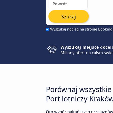
Szukaj
Wyszukaj nocleg na stronie Bookin
Wyszukaj miejsce doce
Miliony ofert na całym świe
Porównaj wszystkie
Port lotniczy Krakó
Oto wybór najtańszych przejazdów 