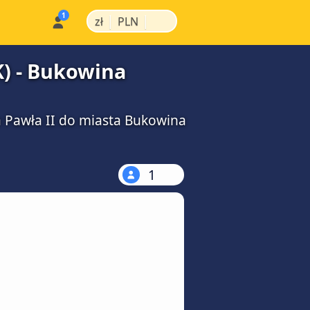
|
|
zł
PLN
K) - Bukowina
na Pawła II do miasta Bukowina
1