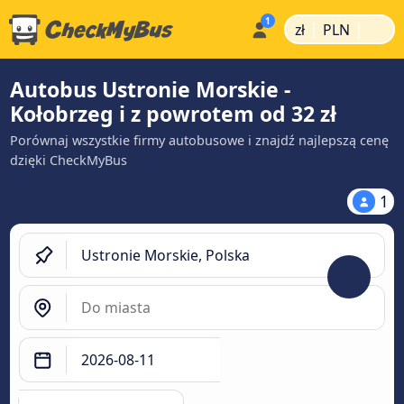
|
|
zł
PLN
Autobus Ustronie Morskie -
Kołobrzeg i z powrotem od 32 zł
Porównaj wszystkie firmy autobusowe i znajdź najlepszą cenę
dzięki CheckMyBus
1