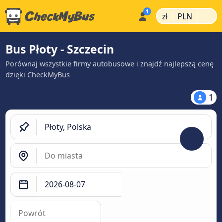
|
|
zł
PLN
Bus Płoty - Szczecin
Porównaj wszystkie firmy autobusowe i znajdź najlepszą cenę
dzięki CheckMyBus
1