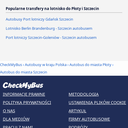
Popularne transfery na lotnisko do Płoty i Szczecin
Autobusy Port lotniczy Gdańsk Szczecin
Lotnisko Berlin Brandenburg - Szczecin autobusem
Port lotniczy Szczecin-Goleniów - Szczecin autobusem
CheckMyBus
›
Autobusy w kraju Polska
›
Autobus do miasta Płoty
›
Autobus do miasta Szczecin
INFORMACJE PRAWNE
METODOLOGIA
POLITYKA PRYWATNOŚCI
USTAWIENIA PLIKÓW COOKIE
O NAS
ARTYKUŁ
DLA MEDIÓW
FIRMY AUTOBUSOWE
PRACUJ Z NAMI
PODRÓŻY