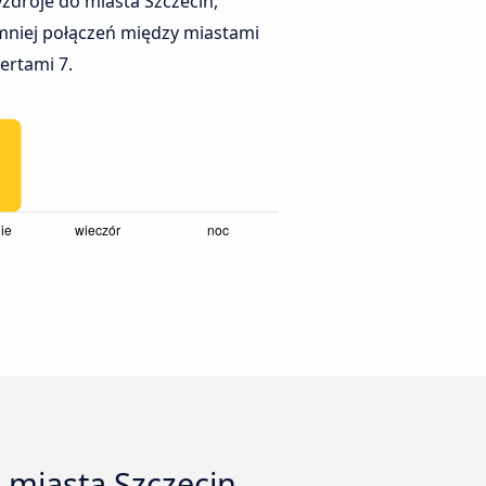
zdroje do miasta Szczecin,
mniej połączeń między miastami
fertami 7.
 miasta Szczecin