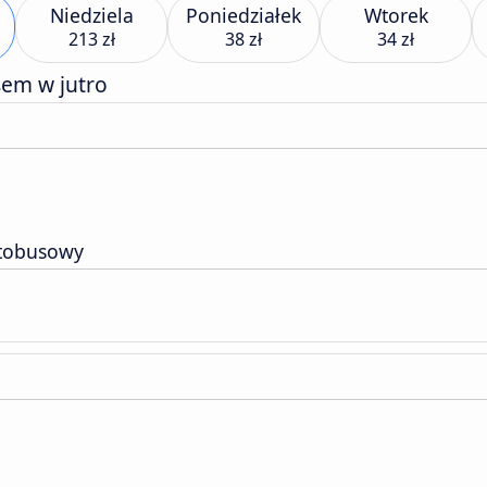
Niedziela
Poniedziałek
Wtorek
213 zł
38 zł
34 zł
sem w jutro
tobusowy