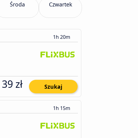
Środa
Czwartek
1h 20m
39 zł
Szukaj
1h 15m