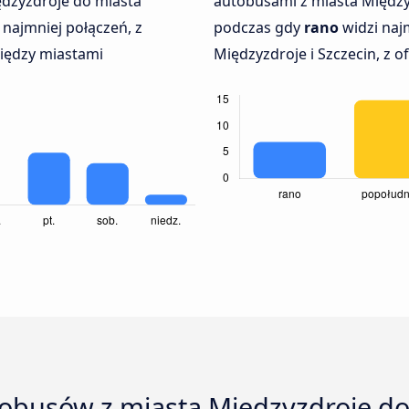
ędzyzdroje do miasta
autobusami z miasta Między
najmniej połączeń, z
podczas gdy
rano
widzi naj
iędzy miastami
Międzyzdroje i Szczecin, z o
tobusów z miasta Międzyzdroje do