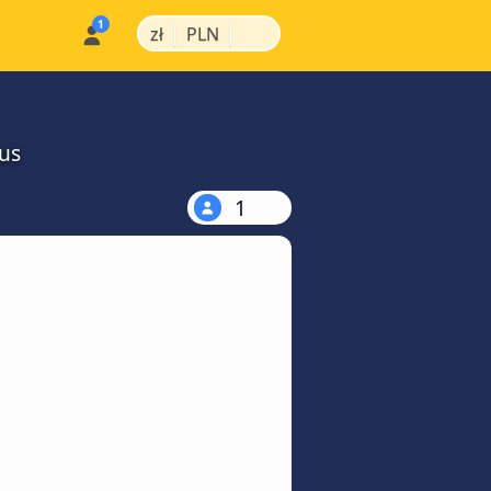
|
|
zł
PLN
us
1