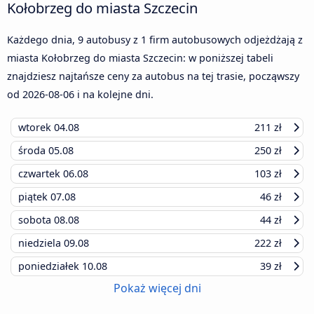
Kołobrzeg do miasta Szczecin
Każdego dnia, 9 autobusy z 1 firm autobusowych odjeżdżają z
miasta Kołobrzeg do miasta Szczecin: w poniższej tabeli
znajdziesz najtańsze ceny za autobus na tej trasie, począwszy
od
2026-08-06
i na kolejne dni.
wtorek
04.08
211 zł
środa
05.08
250 zł
czwartek
06.08
103 zł
piątek
07.08
46 zł
sobota
08.08
44 zł
niedziela
09.08
222 zł
poniedziałek
10.08
39 zł
Pokaż więcej dni