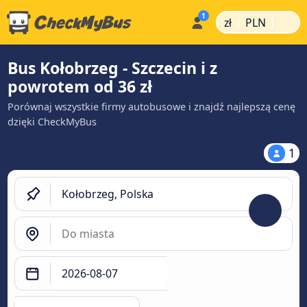
|
|
zł
PLN
Bus Kołobrzeg - Szczecin i z
powrotem od 36 zł
Porównaj wszystkie firmy autobusowe i znajdź najlepszą cenę
dzięki CheckMyBus
1