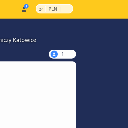
|
|
zł
PLN
niczy Katowice
1