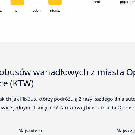
tobusów wahadłowych z miasta Op
ice (KTW)
kich jak FlixBus, którzy podróżują 2 razy każdego dnia 
owice jednym kliknięciem! Zarezerwuj bilet z miasta Opole n
Najszybsze
Najwcze