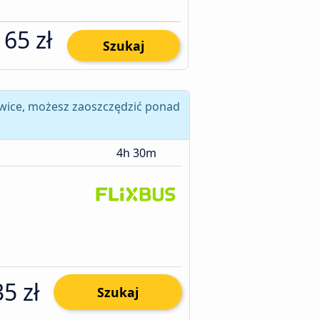
65 zł
Szukaj
owice, możesz zaoszczędzić ponad
4h 30m
35 zł
Szukaj