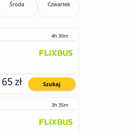
Środa
Czwartek
4h 30m
65 zł
Szukaj
3h 35m