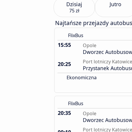
Dzisiaj
Jutro
75 zł
Najtańsze przejazdy autobu
FlixBus
15:55
Opole
Dworzec Autobusow
Port lotniczy Katowic
20:25
Przystanek Autobu
Ekonomiczna
FlixBus
20:35
Opole
Dworzec Autobusow
Port lotniczy Katowic