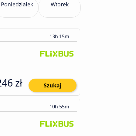
Poniedziałek
Wtorek
13h 15m
246 zł
Szukaj
10h 55m