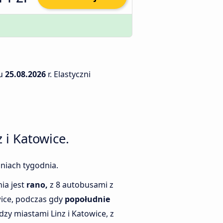
iu
25.08.2026
r. Elastyczni
 i Katowice.
dniach tygodnia.
ia jest
rano,
z 8 autobusami z
wice, podczas gdy
popołudnie
zy miastami Linz i Katowice, z