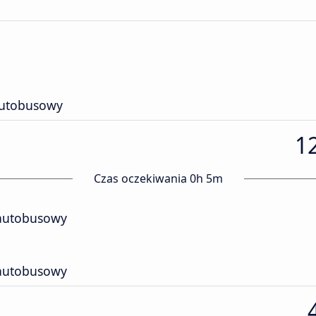
autobusowy
12
Czas oczekiwania 0h 5m
autobusowy
autobusowy