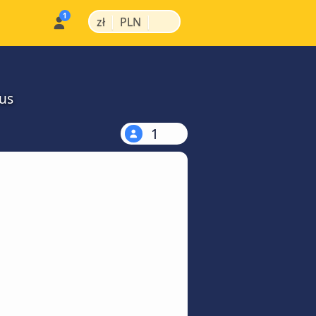
|
|
zł
PLN
us
1