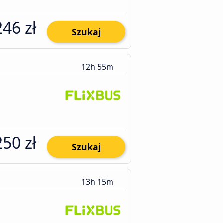
246 zł
Szukaj
12h 55m
250 zł
Szukaj
13h 15m