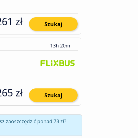
261 zł
Szukaj
13h 20m
265 zł
Szukaj
sz zaoszczędzić ponad 73 zł?