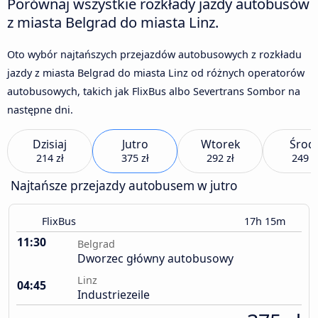
Porównaj wszystkie rozkłady jazdy autobusów
z miasta Belgrad do miasta Linz.
Oto wybór najtańszych przejazdów autobusowych z rozkładu
jazdy z miasta Belgrad do miasta Linz od różnych operatorów
autobusowych, takich jak FlixBus albo Severtrans Sombor na
następne dni.
Dzisiaj
Jutro
Wtorek
Środ
214 zł
375 zł
292 zł
249 z
Najtańsze przejazdy autobusem w jutro
FlixBus
17h 15m
11:30
Belgrad
Dworzec główny autobusowy
Linz
04:45
Industriezeile