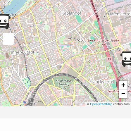
+
−
©
OpenStreetMap
contributors