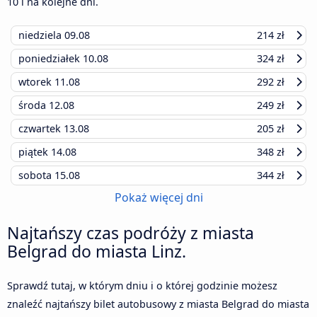
10
i na kolejne dni.
niedziela
09.08
214 zł
poniedziałek
10.08
324 zł
wtorek
11.08
292 zł
środa
12.08
249 zł
czwartek
13.08
205 zł
piątek
14.08
348 zł
sobota
15.08
344 zł
Pokaż więcej dni
Najtańszy czas podróży z miasta
Belgrad do miasta Linz.
Sprawdź tutaj, w którym dniu i o której godzinie możesz
znaleźć najtańszy bilet autobusowy z miasta Belgrad do miasta