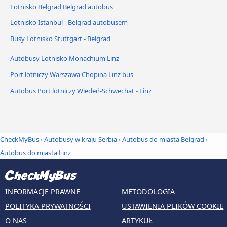
Lotnisko Belgrad Belgrad autobus
Lotnisko Istanbul - Belgrad autobusem
Busy Lotnisko Stuttgart - Belgrad
Autobusy Lotnisko Monachium Linz
Port lotniczy Warszawa Chopina Linz bus
Autobus Port lotniczy Wiedeń-Schwechat - Linz
CheckMyBus
›
Autobusy w kraju Serbia
›
Autobus do miasta Belgrad
›
Autobus do miasta Linz
INFORMACJE PRAWNE
METODOLOGIA
POLITYKA PRYWATNOŚCI
USTAWIENIA PLIKÓW COOKIE
O NAS
ARTYKUŁ