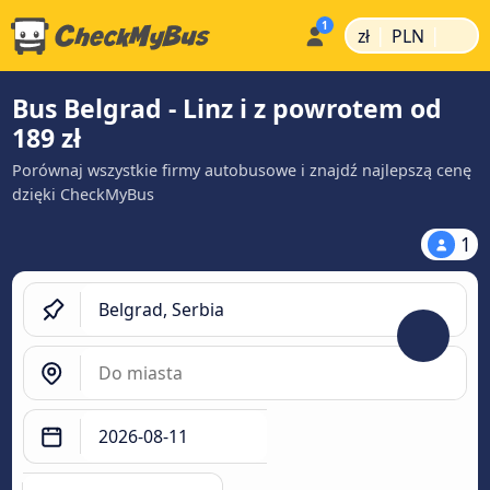
|
|
zł
PLN
Bus Belgrad - Linz i z powrotem od
189 zł
Porównaj wszystkie firmy autobusowe i znajdź najlepszą cenę
dzięki CheckMyBus
1