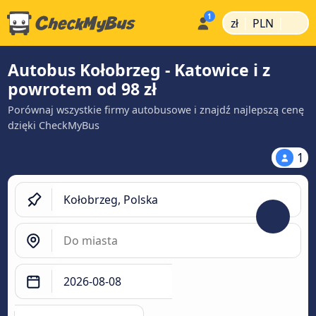
|
|
zł
PLN
Autobus Kołobrzeg - Katowice i z
powrotem od 98 zł
Porównaj wszystkie firmy autobusowe i znajdź najlepszą cenę
dzięki CheckMyBus
1