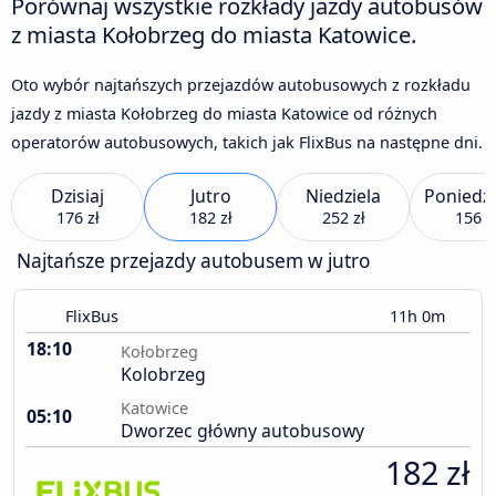
Porównaj wszystkie rozkłady jazdy autobusów
z miasta Kołobrzeg do miasta Katowice.
Oto wybór najtańszych przejazdów autobusowych z rozkładu
jazdy z miasta Kołobrzeg do miasta Katowice od różnych
operatorów autobusowych, takich jak FlixBus na następne dni.
Dzisiaj
Jutro
Niedziela
Poniedzi
176 zł
182 zł
252 zł
156 z
Najtańsze przejazdy autobusem w jutro
FlixBus
11h 0m
18:10
Kołobrzeg
Kolobrzeg
Katowice
05:10
Dworzec główny autobusowy
182 zł