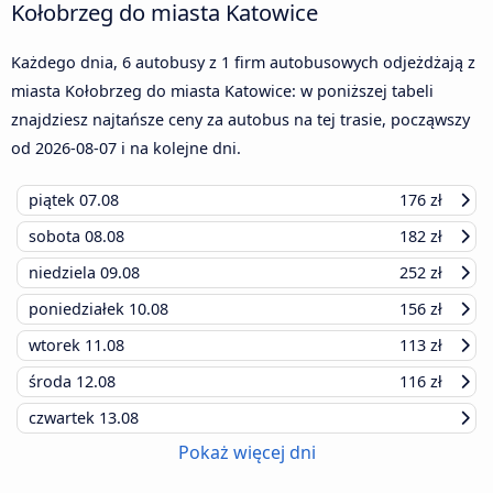
Kołobrzeg do miasta Katowice
Każdego dnia, 6 autobusy z 1 firm autobusowych odjeżdżają z
miasta Kołobrzeg do miasta Katowice: w poniższej tabeli
znajdziesz najtańsze ceny za autobus na tej trasie, począwszy
od
2026-08-07
i na kolejne dni.
piątek
07.08
176 zł
sobota
08.08
182 zł
niedziela
09.08
252 zł
poniedziałek
10.08
156 zł
wtorek
11.08
113 zł
środa
12.08
116 zł
czwartek
13.08
Pokaż więcej dni