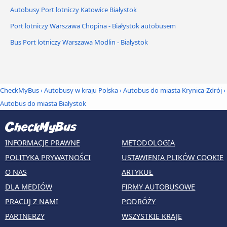
Autobusy Port lotniczy Katowice Białystok
Port lotniczy Warszawa Chopina - Białystok autobusem
Bus Port lotniczy Warszawa Modlin - Białystok
CheckMyBus
›
Autobusy w kraju Polska
›
Autobus do miasta Krynica-Zdrój
›
Autobus do miasta Białystok
INFORMACJE PRAWNE
METODOLOGIA
POLITYKA PRYWATNOŚCI
USTAWIENIA PLIKÓW COOKIE
O NAS
ARTYKUŁ
DLA MEDIÓW
FIRMY AUTOBUSOWE
PRACUJ Z NAMI
PODRÓŻY
PARTNERZY
WSZYSTKIE KRAJE