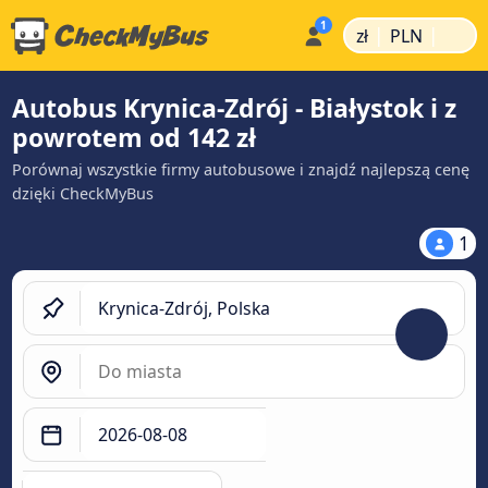
|
|
zł
PLN
Autobus Krynica-Zdrój - Białystok i z
powrotem od 142 zł
Porównaj wszystkie firmy autobusowe i znajdź najlepszą cenę
dzięki CheckMyBus
1