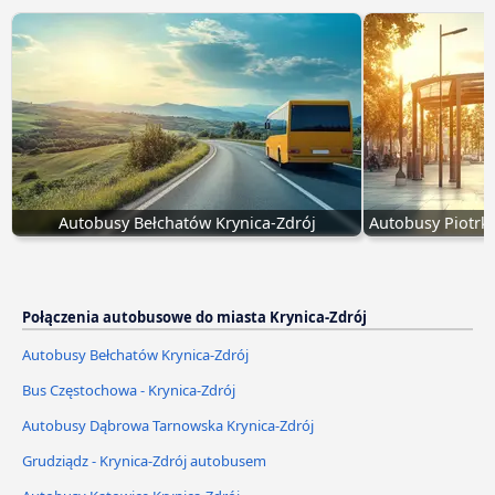
Autobusy Bełchatów Krynica-Zdrój
Autobusy Piotrkó
Połączenia autobusowe do miasta Krynica-Zdrój
Autobusy Bełchatów Krynica-Zdrój
Bus Częstochowa - Krynica-Zdrój
Autobusy Dąbrowa Tarnowska Krynica-Zdrój
Grudziądz - Krynica-Zdrój autobusem