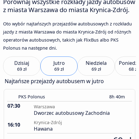
Porównaj wszystkie rozkłady jazdy autobusów
z miasta Warszawa do miasta Krynica-Zdrój.
Oto wybór najtańszych przejazdów autobusowych z rozkładu
jazdy z miasta Warszawa do miasta Krynica-Zdrój od różnych
operatorów autobusowych, takich jak FlixBus albo PKS
Polonus na następne dni.
Dzisiaj
Jutro
Niedziela
Poniedzi
69 zł
69 zł
69 zł
68 zł
Najtańsze przejazdy autobusem w jutro
PKS Polonus
8h 40m
07:30
Warszawa
Dworzec autobusowy Zachodnia
Krynica-Zdrój
16:10
Hawana