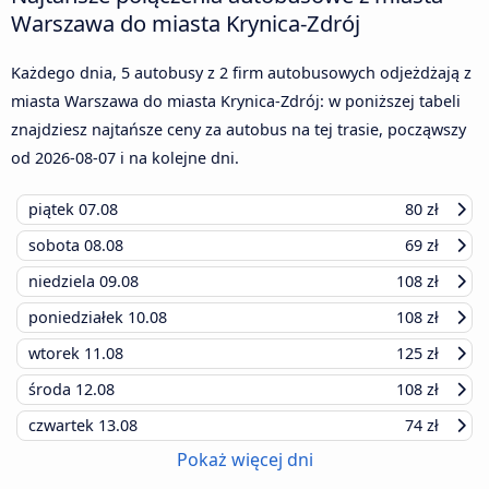
Warszawa do miasta Krynica-Zdrój
Każdego dnia, 5 autobusy z 2 firm autobusowych odjeżdżają z
miasta Warszawa do miasta Krynica-Zdrój: w poniższej tabeli
znajdziesz najtańsze ceny za autobus na tej trasie, począwszy
od
2026-08-07
i na kolejne dni.
piątek
07.08
80 zł
sobota
08.08
69 zł
niedziela
09.08
108 zł
poniedziałek
10.08
108 zł
wtorek
11.08
125 zł
środa
12.08
108 zł
czwartek
13.08
74 zł
Pokaż więcej dni