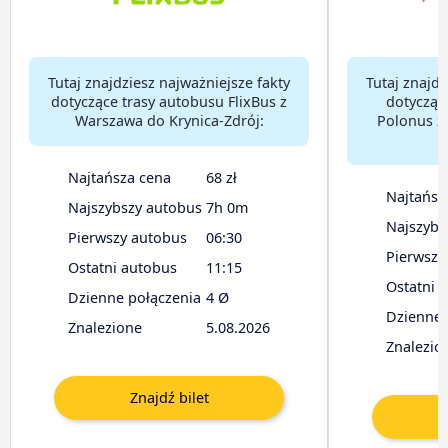
Tutaj znajdziesz najważniejsze fakty
Tutaj znajdz
dotyczące trasy autobusu FlixBus z
dotycząc
Warszawa do Krynica-Zdrój:
Polonus z
Najtańsza cena
68 zł
Najtańsz
Najszybszy autobus
7h 0m
Najszybs
Pierwszy autobus
06:30
Pierwszy
Ostatni autobus
11:15
Ostatni 
Dzienne połączenia
4 Ø
Dzienne 
Znalezione
5.08.2026
Znalezio