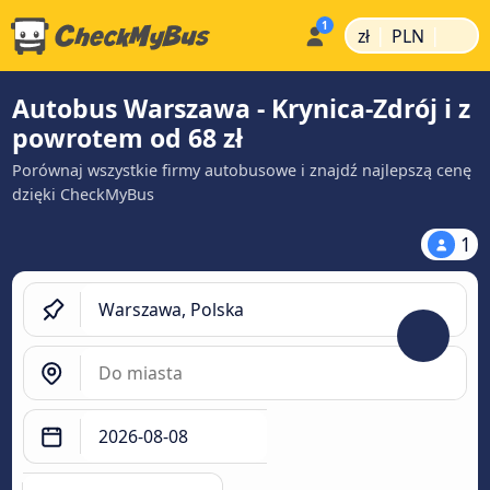
|
|
zł
PLN
Autobus Warszawa - Krynica-Zdrój i z
powrotem od 68 zł
Porównaj wszystkie firmy autobusowe i znajdź najlepszą cenę
dzięki CheckMyBus
1