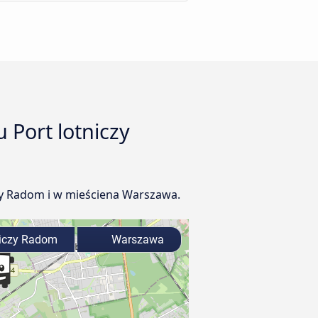
 Port lotniczy
zy Radom i w mieściena Warszawa.
niczy Radom
Warszawa