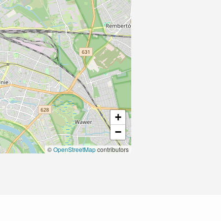
+
−
©
OpenStreetMap
contributors