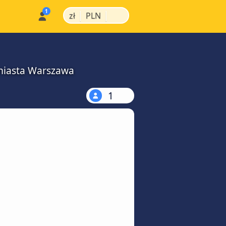
|
|
zł
PLN
 miasta Warszawa
1