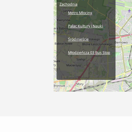
Zachodnia
Metro Młociny
Pałac Kultury i Nauki
Śródmieście
Młodzieńcza 03 Bus Stop