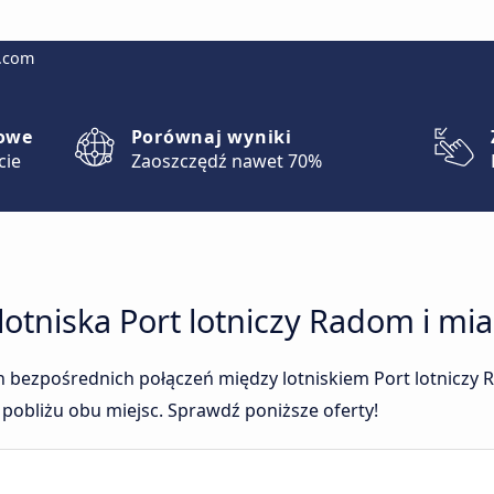
g.com
lowe
Porównaj wyniki
cie
Zaoszczędź nawet 70%
z lotniska Port lotniczy Radom i m
ych bezpośrednich połączeń między lotniskiem Port lotnicz
 pobliżu obu miejsc. Sprawdź poniższe oferty!