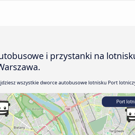
tobusowe i przystanki na lotnisku
 Warszawa.
jdziesz wszystkie dworce autobusowe lotnisku Port lotnic
Port lot