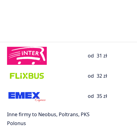
od
31 zł
od
32 zł
od
35 zł
Inne firmy to Neobus, Poltrans, PKS
Polonus