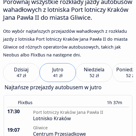
Porównaj wszystkie rozkłady jazdy autobusów
wahadłowych z lotniska Port lotniczy Kraków
Jana Pawła II do miasta Gliwice.
Oto wybór najtańszych przejazdów wahadłowych z rozkładu
jazdy z lotniska Port lotniczy Kraków Jana Pawła II do miasta
Gliwice od różnych operatorów autobusowych, takich jak
Neobus albo FlixBus na następne dni.
Dzisiaj
Jutro
Niedziela
Poniedzi
47 zł
41 zł
52 zł
52 zł
Najtańsze przejazdy autobusem w jutro
FlixBus
1h 37m
17:30
Port lotniczy Kraków Jana Pawła II
Lotnisko Kraków
Gliwice
19:07
Centrum Przesiadkowe