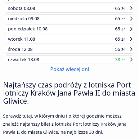
sobota
08.08
65 zł
niedziela
09.08
65 zł
poniedziałek
10.08
65 zł
wtorek
11.08
65 zł
środa
12.08
56 zł
czwartek
13.08
38 zł
Pokaż więcej dni
Najtańszy czas podróży z lotniska Port
lotniczy Kraków Jana Pawła II do miasta
Gliwice.
Sprawdź tutaj, w którym dniu i o której godzinie możesz
znaleźć najtańszy bilet z lotniska Port lotniczy Kraków Jana
Pawła II do miasta Gliwice, na najbliższe 30 dni.