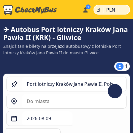
|
|
zł
PLN
✈ Autobus Port lotniczy Kraków Jana
Pawła II (KRK) - Gliwice
Znajdź tanie bilety na przejazd autobusowy z lotniska Port
lotniczy Kraków Jana Pawła II do miasta Gliwice
1