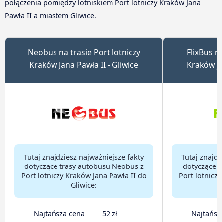
połączenia pomiędzy lotniskiem Port lotniczy Kraków Jana
Pawła II a miastem Gliwice.
Neobus na trasie Port lotniczy
FlixBus na
Kraków Jana Pawła II - Gliwice
Kraków Ja
Tutaj znajdziesz najważniejsze fakty
Tutaj znajdz
dotyczące trasy autobusu Neobus z
dotyczące t
Port lotniczy Kraków Jana Pawła II do
Port lotnicz
Gliwice:
Najtańsza cena
52 zł
Najtańsz