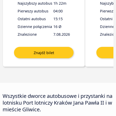
Najszybszy autobus
1h 22m
Najszybs
Pierwszy autobus
04:00
Pierwszy
Ostatni autobus
15:15
Ostatni 
Dzienne połączenia
16 Ø
Dzienne 
Znalezione
7.08.2026
Znalezio
Wszystkie dworce autobusowe i przystanki na
lotnisku Port lotniczy Kraków Jana Pawła II i w
mieście Gliwice.