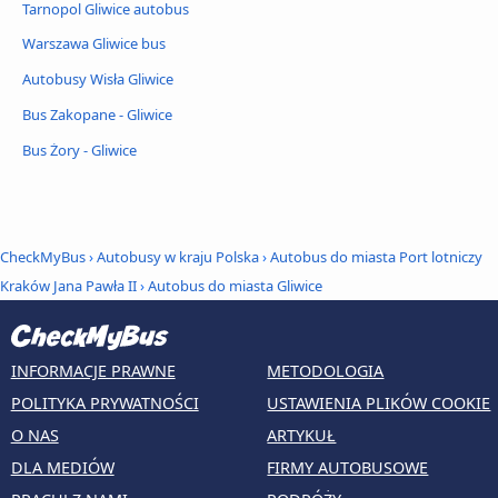
Tarnopol Gliwice autobus
Warszawa Gliwice bus
Autobusy Wisła Gliwice
Bus Zakopane - Gliwice
Bus Żory - Gliwice
CheckMyBus
›
Autobusy w kraju Polska
›
Autobus do miasta Port lotniczy
Kraków Jana Pawła II
›
Autobus do miasta Gliwice
INFORMACJE PRAWNE
METODOLOGIA
POLITYKA PRYWATNOŚCI
USTAWIENIA PLIKÓW COOKIE
O NAS
ARTYKUŁ
DLA MEDIÓW
FIRMY AUTOBUSOWE