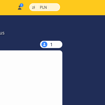
|
|
zł
PLN
us
1