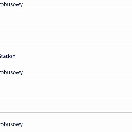
tobusowy
Station
tobusowy
tobusowy