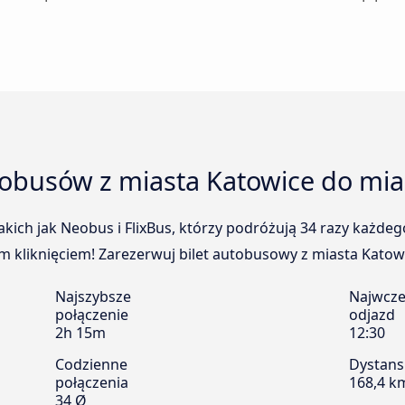
tobusów z miasta Katowice do mi
kich jak Neobus i FlixBus, którzy podróżują 34 razy każde
 kliknięciem! Zarezerwuj bilet autobusowy z miasta Katowi
Najszybsze
Najwcze
połączenie
odjazd
2h 15m
12:30
Codzienne
Dystans
połączenia
168,4 k
34 Ø