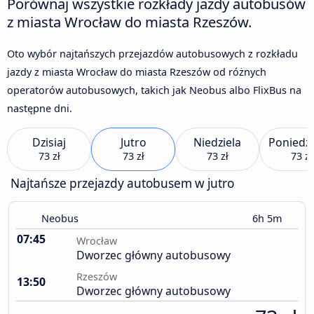
Porównaj wszystkie rozkłady jazdy autobusów
z miasta Wrocław do miasta Rzeszów.
Oto wybór najtańszych przejazdów autobusowych z rozkładu
jazdy z miasta Wrocław do miasta Rzeszów od różnych
operatorów autobusowych, takich jak Neobus albo FlixBus na
następne dni.
Dzisiaj
Jutro
Niedziela
Poniedzi
73 zł
73 zł
73 zł
73 zł
Najtańsze przejazdy autobusem w jutro
Neobus
6h 5m
07:45
Wrocław
Dworzec główny autobusowy
Rzeszów
13:50
Dworzec główny autobusowy