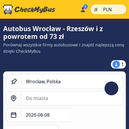
|
|
zł
PLN
Autobus Wrocław - Rzeszów i z
powrotem od 73 zł
Porównaj wszystkie firmy autobusowe i znajdź najlepszą cenę
dzięki CheckMyBus
1