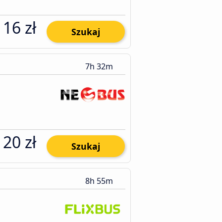
116 zł
Szukaj
7h 32m
120 zł
Szukaj
8h 55m