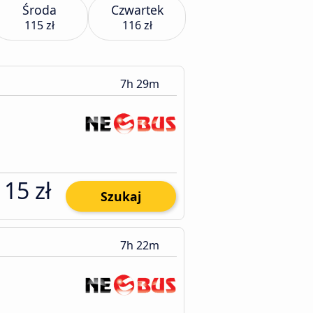
Środa
Czwartek
115 zł
116 zł
7h 29m
115 zł
Szukaj
7h 22m