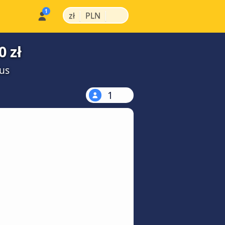
|
|
zł
PLN
 zł
us
1