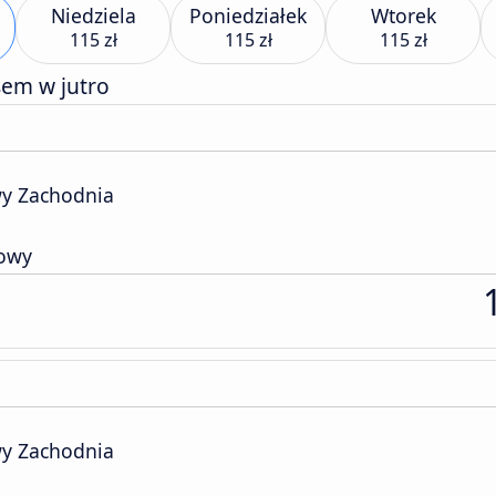
Niedziela
Poniedziałek
Wtorek
115 zł
115 zł
115 zł
sem w jutro
y Zachodnia
sowy
y Zachodnia