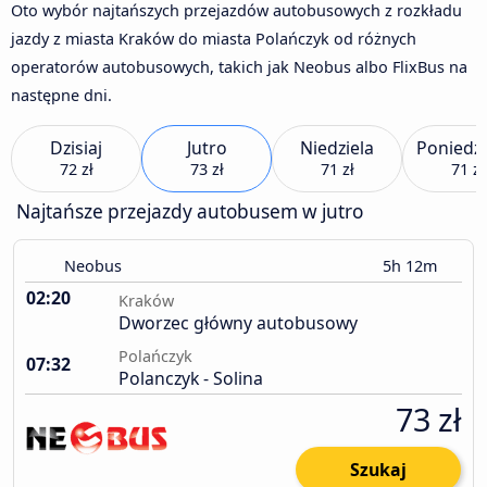
Oto wybór najtańszych przejazdów autobusowych z rozkładu
jazdy z miasta Kraków do miasta Polańczyk od różnych
operatorów autobusowych, takich jak Neobus albo FlixBus na
następne dni.
Dzisiaj
Jutro
Niedziela
Poniedzi
72 zł
73 zł
71 zł
71 zł
Najtańsze przejazdy autobusem w jutro
Neobus
5h 12m
02:20
Kraków
Dworzec główny autobusowy
Polańczyk
07:32
Polanczyk - Solina
73 zł
Szukaj