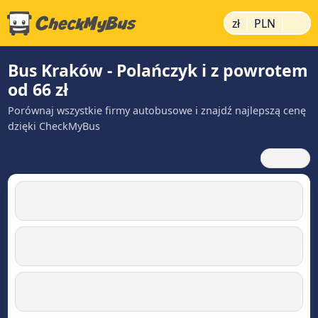
|
|
zł
PLN
Bus Kraków - Polańczyk i z powrotem
od 66 zł
Porównaj wszystkie firmy autobusowe i znajdź najlepszą cenę
dzięki CheckMyBus