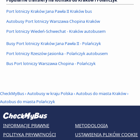
Port lotniczy Kraków Jana Pawła II Kraków bus
Autobusy Port lotniczy Warszawa Chopina Kraków
Port lotniczy Wiedeń-Schwechat - Kraków autobusem
Busy Port lotniczy Kraków Jana Pawła II - Polańczyk
Port lotniczy Rzeszów-Jasionka - Polańczyk autobusem
Bus Port lotniczy Warszawa Chopina - Polańczyk
CheckMyBus
›
Autobusy w kraju Polska
›
Autobus do miasta Kraków
›
Autobus do miasta Polańczyk
INFORMACJE PRAWNE
METODOLOGIA
POLITYKA PRYWATNOŚCI
USTAWIENIA PLIKÓW COOKIE