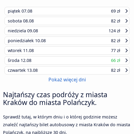
piątek
07.08
69 zł
sobota
08.08
82 zł
niedziela
09.08
124 zł
poniedziałek
10.08
82 zł
wtorek
11.08
77 zł
środa
12.08
66 zł
czwartek
13.08
82 zł
Pokaż więcej dni
Najtańszy czas podróży z miasta
Kraków do miasta Polańczyk.
Sprawdź tutaj, w którym dniu i o której godzinie możesz
znaleźć najtańszy bilet autobusowy z miasta Kraków do miasta
Polańczyk, na najbliższe 30 dni.