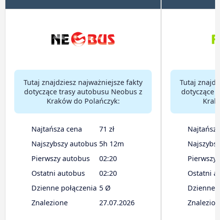
Tutaj znajdziesz najważniejsze fakty
Tutaj znajdz
dotyczące trasy autobusu Neobus z
dotyczące t
Kraków do Polańczyk:
Krak
Najtańsza cena
71 zł
Najtańsz
Najszybszy autobus
5h 12m
Najszybs
Pierwszy autobus
02:20
Pierwszy
Ostatni autobus
02:20
Ostatni a
Dzienne połączenia
5 Ø
Dzienne 
Znalezione
27.07.2026
Znalezio