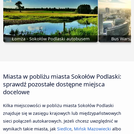
Łomża - Sokołów Podlaski autobusem
Bus Warsza
Miasta w pobliżu miasta Sokołów Podlaski:
sprawdź pozostałe dostępne miejsca
docelowe
Kilka miejscowości w pobliżu miasta Sokołów Podlaski
znajduje się w zasięgu krajowych lub międzypaństwowych
sieci połączeń autokarowych. Jeżeli chcesz uwzględnić w
wynikach takie miasta, jak
Siedlce
,
Mińsk Mazowiecki
albo