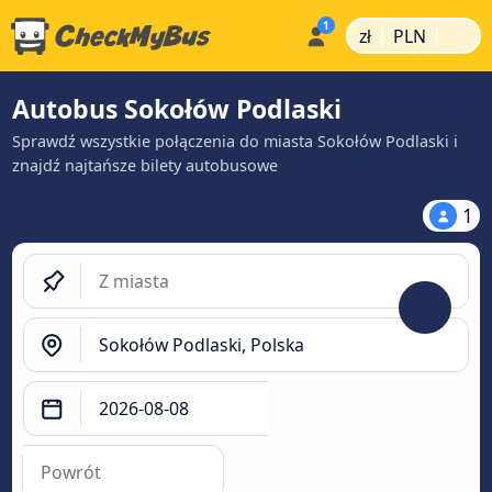
|
|
zł
PLN
Autobus Sokołów Podlaski
Sprawdź wszystkie połączenia do miasta Sokołów Podlaski i
znajdź najtańsze bilety autobusowe
1