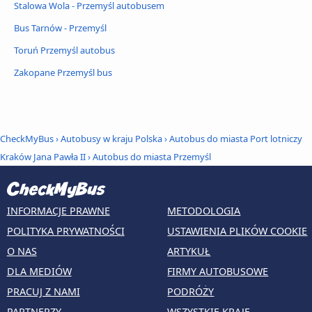
Stalowa Wola - Przemyśl autobusem
Bus Tarnów - Przemyśl
Toruń Przemyśl autobus
Zakopane Przemyśl bus
CheckMyBus
›
Autobusy w kraju Polska
›
Autobus do miasta Port lotniczy
Kraków Jana Pawła II
›
Autobus do miasta Przemyśl
INFORMACJE PRAWNE
METODOLOGIA
POLITYKA PRYWATNOŚCI
USTAWIENIA PLIKÓW COOKIE
O NAS
ARTYKUŁ
DLA MEDIÓW
FIRMY AUTOBUSOWE
PRACUJ Z NAMI
PODRÓŻY
PARTNERZY
WSZYSTKIE KRAJE