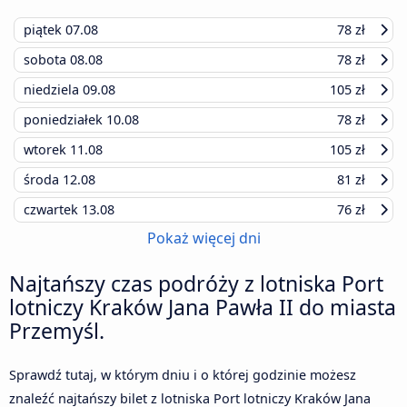
piątek
07.08
78 zł
sobota
08.08
78 zł
niedziela
09.08
105 zł
poniedziałek
10.08
78 zł
wtorek
11.08
105 zł
środa
12.08
81 zł
czwartek
13.08
76 zł
Pokaż więcej dni
Najtańszy czas podróży z lotniska Port
lotniczy Kraków Jana Pawła II do miasta
Przemyśl.
Sprawdź tutaj, w którym dniu i o której godzinie możesz
znaleźć najtańszy bilet z lotniska Port lotniczy Kraków Jana