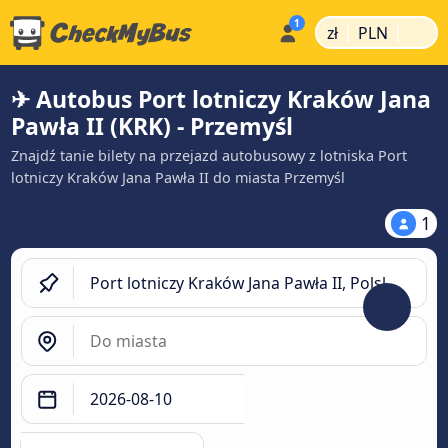
|
|
zł
PLN
✈ Autobus Port lotniczy Kraków Jana
Pawła II (KRK) - Przemyśl
Znajdź tanie bilety na przejazd autobusowy z lotniska Port
lotniczy Kraków Jana Pawła II do miasta Przemyśl
1