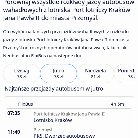
Porównaj wszystkie rozkłady jazdy autobusów
wahadłowych z lotniska Port lotniczy Kraków
Jana Pawła II do miasta Przemyśl.
Oto wybór najtańszych przejazdów wahadłowych z rozkładu
jazdy z lotniska Port lotniczy Kraków Jana Pawła II do miasta
Przemyśl od różnych operatorów autobusowych, takich jak
Neobus albo FlixBus na następne dni.
Dzisiaj
Jutro
Niedziela
Poniedzi
78 zł
78 zł
81 zł
78 zł
Najtańsze przejazdy autobusem w jutro
FlixBus
4h 5m
07:35
Port lotniczy Kraków Jana Pawła II
Lotnisko Kraków
Przemyśl
11:40
PKS. Dworzec autobusowy