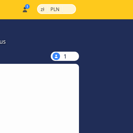
|
|
zł
PLN
us
1