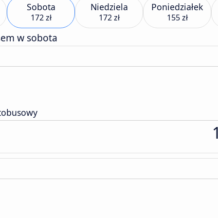
Sobota
Niedziela
Poniedziałek
172 zł
172 zł
155 zł
sem w sobota
tobusowy