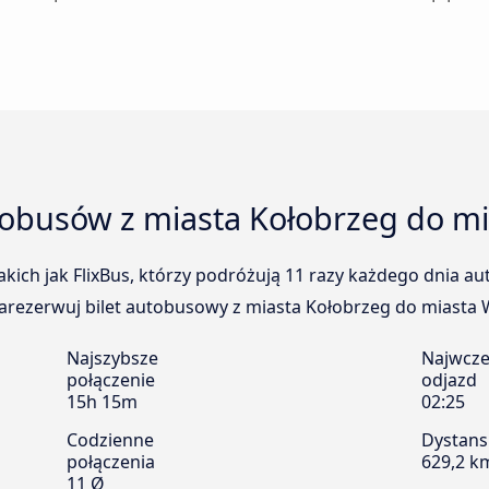
tobusów z miasta Kołobrzeg do mi
kich jak FlixBus, którzy podróżują 11 razy każdego dnia a
arezerwuj bilet autobusowy z miasta Kołobrzeg do miasta Wi
Najszybsze
Najwcze
połączenie
odjazd
15h 15m
02:25
Codzienne
Dystans
połączenia
629,2 k
11 Ø