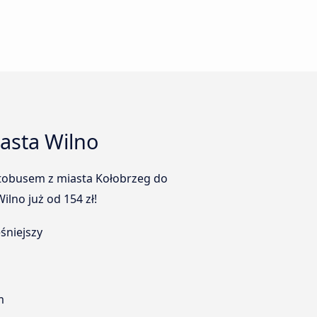
asta Wilno
utobusem z miasta Kołobrzeg do
lno już od 154 zł!
śniejszy
m