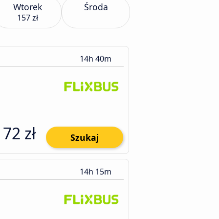
Wtorek
Środa
157 zł
14h 40m
172 zł
Szukaj
14h 15m