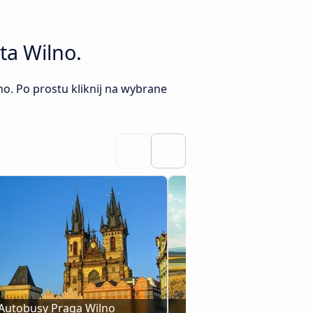
ta Wilno.
o. Po prostu kliknij na wybrane
Autobusy Praga Wilno
Moskwa Wilno au