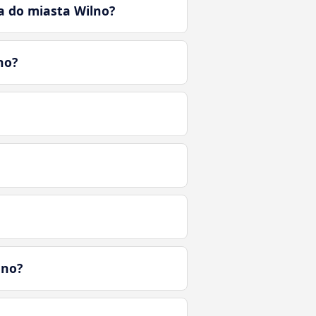
a do miasta Wilno?
no?
lno?