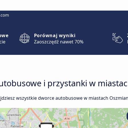
g.com
lowe
Porównaj wyniki
cie
Zaoszczędź nawet 70%
utobusowe i przystanki w miastac
ajdziesz wszystkie dworce autobusowe w miastach Oszmiana