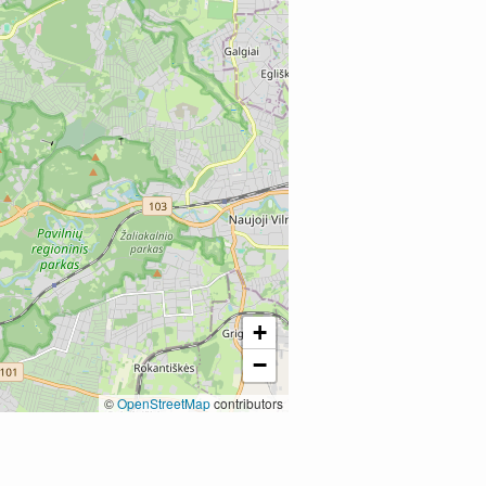
+
−
©
OpenStreetMap
contributors