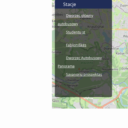
Stacje
Dworzec główny
autobusowy
Studentų st
Fabijoniškės
Dworzec Autobusowy
Panorama
Savanoriu prospektas