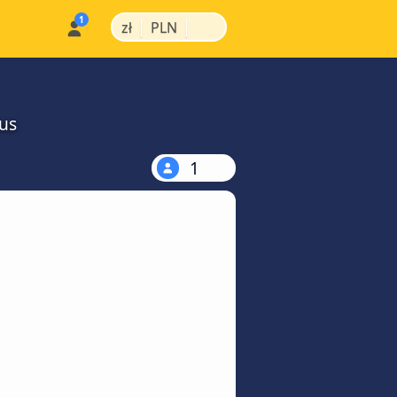
|
|
zł
PLN
us
1