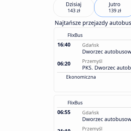
Dzisiaj
Jutro
143 zł
139 zł
Najtańsze przejazdy autobu
FlixBus
16:40
Gdańsk
Dworzec autobuso
Przemyśl
06:20
PKS. Dworzec auto
Ekonomiczna
FlixBus
06:55
Gdańsk
Dworzec autobuso
Przemyśl