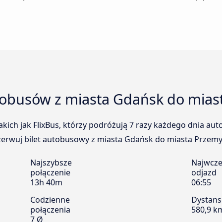
tobusów z miasta Gdańsk do mias
kich jak FlixBus, którzy podróżują 7 razy każdego dnia a
erwuj bilet autobusowy z miasta Gdańsk do miasta Przemyśl
Najszybsze
Najwcze
połączenie
odjazd
13h 40m
06:55
Codzienne
Dystans
połączenia
580,9 k
7 Ø