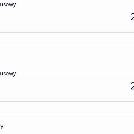
busowy
busowy
wy