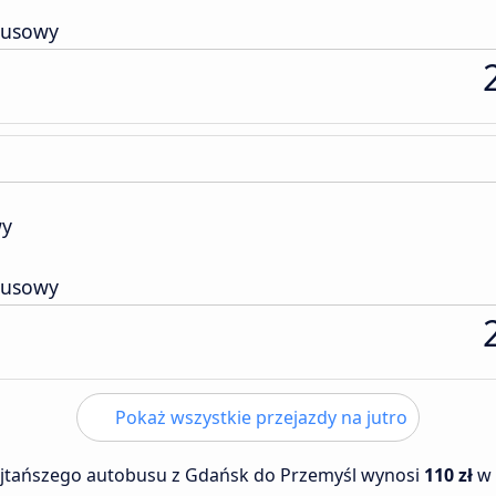
busowy
wy
busowy
Pokaż wszystkie przejazdy na jutro
ajtańszego autobusu z Gdańsk do Przemyśl wynosi
110 zł
w 