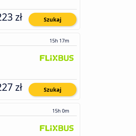
223 zł
Szukaj
15h 17m
227 zł
Szukaj
15h 0m