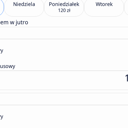
Niedziela
Poniedziałek
Wtorek
120 zł
sem w jutro
wy
busowy
wy