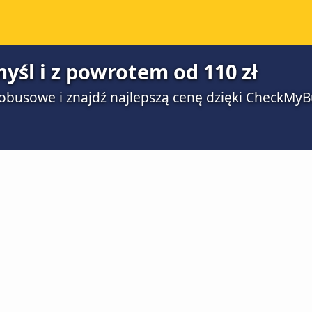
yśl i z powrotem od 110 zł
obusowe i znajdź najlepszą cenę dzięki CheckMyB