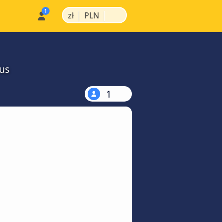
|
|
zł
PLN
us
1