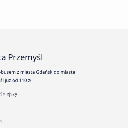
ta Przemyśl
utobusem z miasta Gdańsk do miasta
 już od 110 zł!
śniejszy
m