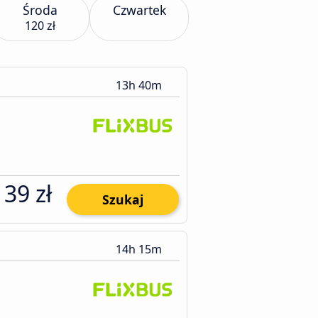
Środa
Czwartek
120 zł
13h 40m
139 zł
Szukaj
14h 15m