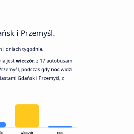
ńsk i Przemyśl.
 i dniach tygodnia.
ia jest
wieczór,
z 17 autobusami
Przemyśl, podczas gdy
noc
widzi
astami Gdańsk i Przemyśl, z