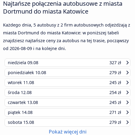
Najtańsze połączenia autobusowe z miasta
Dortmund do miasta Katowice
Każdego dnia, 5 autobusy z 2 firm autobusowych odjeżdżają z
miasta Dortmund do miasta Katowice: w poniższej tabeli
znajdziesz najtańsze ceny za autobus na tej trasie, począwszy
od
2026-08-09
i na kolejne dni.
niedziela
09.08
327 zł
poniedziałek
10.08
279 zł
wtorek
11.08
245 zł
środa
12.08
254 zł
czwartek
13.08
245 zł
piątek
14.08
271 zł
sobota
15.08
279 zł
Pokaż więcej dni