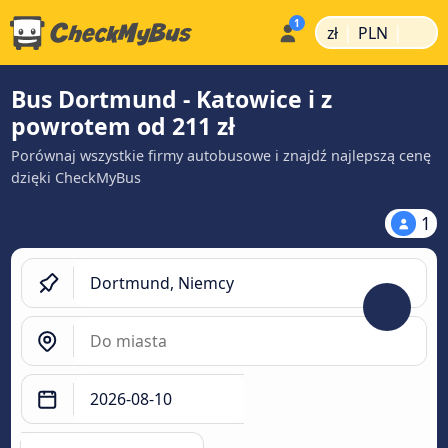
|
|
zł
PLN
Bus Dortmund - Katowice i z
powrotem od 211 zł
Porównaj wszystkie firmy autobusowe i znajdź najlepszą cenę
dzięki CheckMyBus
1