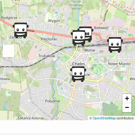
+
−
©
OpenStreetMap
contributors