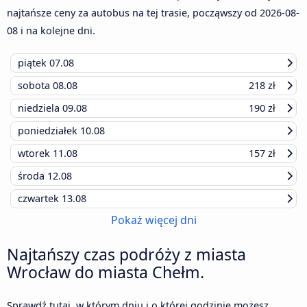
najtańsze ceny za autobus na tej trasie, począwszy od
2026-08-
08
i na kolejne dni.
piątek
07.08
sobota
08.08
218 zł
niedziela
09.08
190 zł
poniedziałek
10.08
wtorek
11.08
157 zł
środa
12.08
czwartek
13.08
Pokaż więcej dni
Najtańszy czas podróży z miasta
Wrocław do miasta Chełm.
Sprawdź tutaj, w którym dniu i o której godzinie możesz