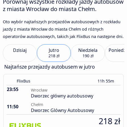
Porównaj wszystkie rozkłady jazdy autobusów
z miasta Wrocław do miasta Chełm.
Oto wybór najtańszych przejazdów autobusowych z rozkładu
jazdy z miasta Wrocław do miasta Chełm od różnych
operatorów autobusowych, takich jak FlixBus na następne dni.
Dzisiaj
Jutro
Niedziela
Poniedzi
218 zł
190 zł
Najtańsze przejazdy autobusem w jutro
FlixBus
11h 55m
23:55
Wrocław
Dworzec główny autobusowy
Chełm
11:50
Dworzec Glówny Autobusowy
218 zł