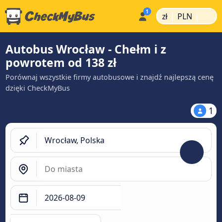
|
|
zł
PLN
Autobus Wrocław - Chełm i z
powrotem od 138 zł
Porównaj wszystkie firmy autobusowe i znajdź najlepszą cenę
dzięki CheckMyBus
1