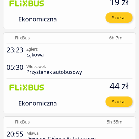
19 zł
Ekonomiczna
Szukaj
FlixBus
6h 7m
23:23
Zgierz
Łąkowa
05:30
Włocławek
Przystanek autobusowy
44 zł
Ekonomiczna
Szukaj
FlixBus
5h 55m
20:55
Mława
Dworzec Główny Autobusowy