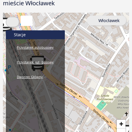
mieście Włocławek
Włocławek
Stacje
Przystanek autobusowy
Przystanek autobusowy
Dworzec Główny
+