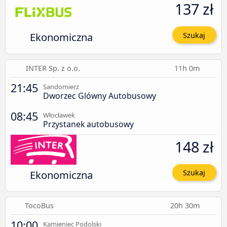
137 zł
Ekonomiczna
Szukaj
INTER Sp. z o.o.
11h 0m
21:45
Sandomierz
Dworzec Glówny Autobusowy
08:45
Włocławek
Przystanek autobusowy
148 zł
Ekonomiczna
Szukaj
TocoBus
20h 30m
10:00
Kamieniec Podolski