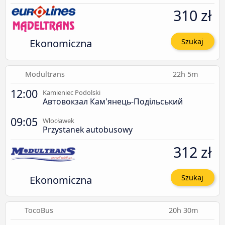
310 zł
Ekonomiczna
Szukaj
Modultrans
22h 5m
12:00
Kamieniec Podolski
Автовокзал Кам'янець-Подільський
09:05
Włocławek
Przystanek autobusowy
312 zł
Ekonomiczna
Szukaj
TocoBus
20h 30m