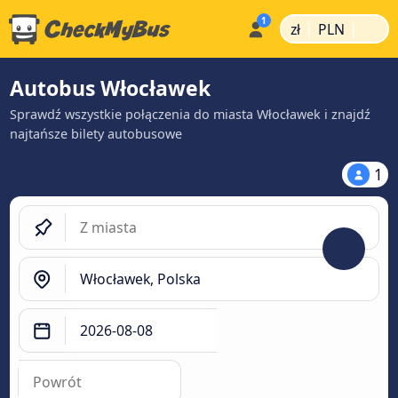
|
|
zł
PLN
Autobus Włocławek
Sprawdź wszystkie połączenia do miasta Włocławek i znajdź
najtańsze bilety autobusowe
1