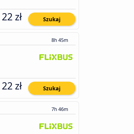
122 zł
Szukaj
8h 45m
122 zł
Szukaj
7h 46m