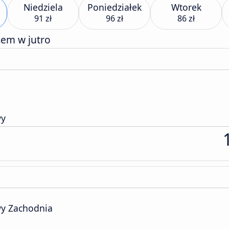
Niedziela
Poniedziałek
Wtorek
91 zł
96 zł
86 zł
sem w jutro
wy
y Zachodnia