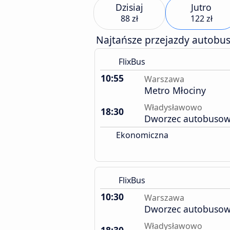
Dzisiaj
Jutro
88 zł
122 zł
Najtańsze przejazdy autobu
FlixBus
10:55
Warszawa
Metro Młociny
Władysławowo
18:30
Dworzec autobuso
Ekonomiczna
FlixBus
10:30
Warszawa
Dworzec autobusow
Władysławowo