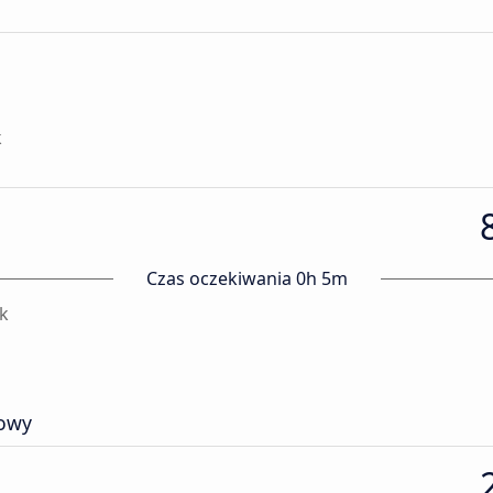
k
Czas oczekiwania 0h 5m
sk
owy