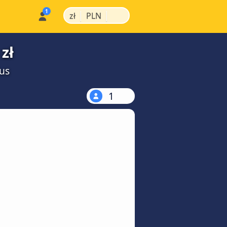
|
|
zł
PLN
zł
us
1