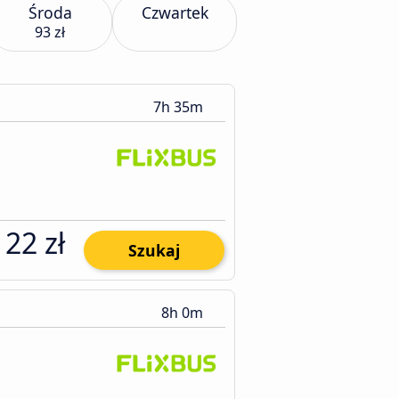
Środa
Czwartek
93 zł
7h 35m
122 zł
Szukaj
8h 0m