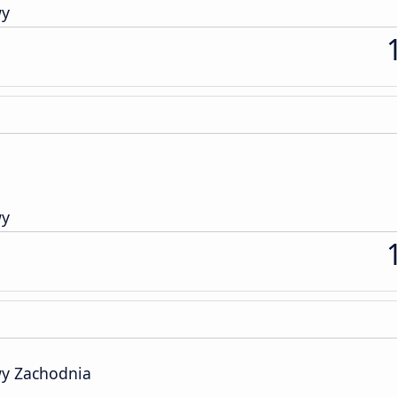
wy
wy
y Zachodnia