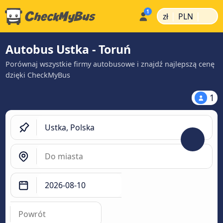
|
|
zł
PLN
Autobus Ustka - Toruń
Porównaj wszystkie firmy autobusowe i znajdź najlepszą cenę
dzięki CheckMyBus
1