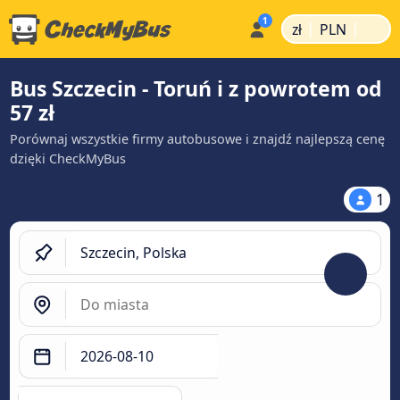
|
|
zł
PLN
Bus Szczecin - Toruń i z powrotem od
57 zł
Porównaj wszystkie firmy autobusowe i znajdź najlepszą cenę
dzięki CheckMyBus
1