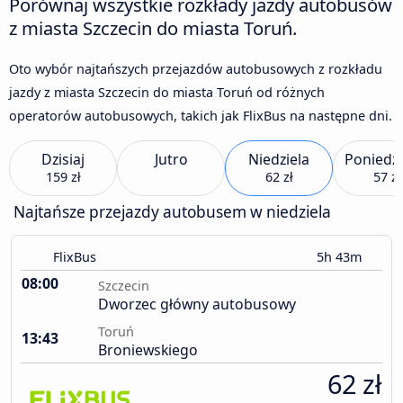
Porównaj wszystkie rozkłady jazdy autobusów
z miasta Szczecin do miasta Toruń.
Oto wybór najtańszych przejazdów autobusowych z rozkładu
jazdy z miasta Szczecin do miasta Toruń od różnych
operatorów autobusowych, takich jak FlixBus na następne dni.
Dzisiaj
Jutro
Niedziela
Poniedzi
159 zł
62 zł
57 zł
Najtańsze przejazdy autobusem w niedziela
FlixBus
5h 43m
08:00
Szczecin
Dworzec główny autobusowy
Toruń
13:43
Broniewskiego
62 zł