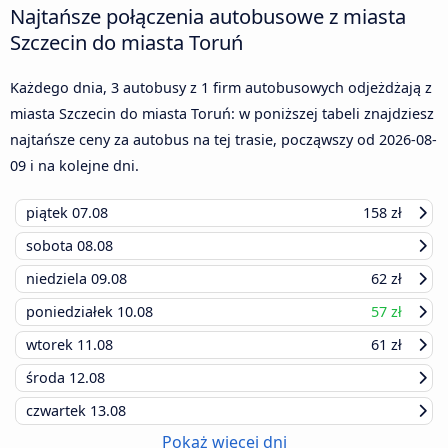
Najtańsze połączenia autobusowe z miasta
Szczecin do miasta Toruń
Każdego dnia, 3 autobusy z 1 firm autobusowych odjeżdżają z
miasta Szczecin do miasta Toruń: w poniższej tabeli znajdziesz
najtańsze ceny za autobus na tej trasie, począwszy od
2026-08-
09
i na kolejne dni.
piątek
07.08
158 zł
sobota
08.08
niedziela
09.08
62 zł
poniedziałek
10.08
57 zł
wtorek
11.08
61 zł
środa
12.08
czwartek
13.08
Pokaż więcej dni