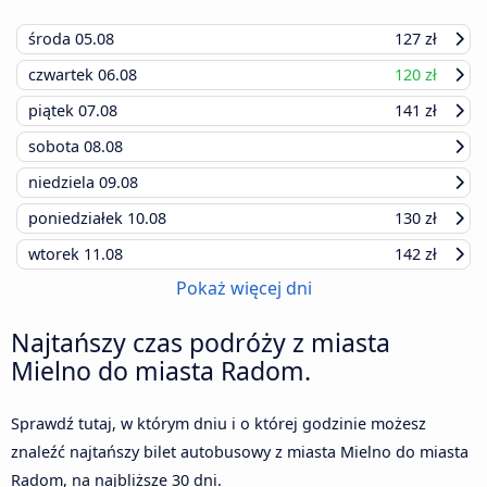
środa
05.08
127 zł
czwartek
06.08
120 zł
piątek
07.08
141 zł
sobota
08.08
niedziela
09.08
poniedziałek
10.08
130 zł
wtorek
11.08
142 zł
Pokaż więcej dni
Najtańszy czas podróży z miasta
Mielno do miasta Radom.
Sprawdź tutaj, w którym dniu i o której godzinie możesz
znaleźć najtańszy bilet autobusowy z miasta Mielno do miasta
Radom, na najbliższe 30 dni.