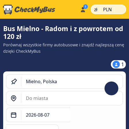
|
|
zł
PLN
Bus Mielno - Radom i z powrotem od
120 zł
Porównaj wszystkie firmy autobusowe i znajdź najlepszą cenę
dzięki CheckMyBus
1