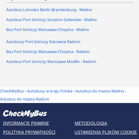
Autobus Lotnisko Berlin Brandenburg - Mielno
Autobus Port lotniczy Szczecin-Goleniów - Mielno
Bus Port lotniczy Warszawa Chopina - Mielno
Autobusy Port lotniczy Katowice Radom
Bus Port lotniczy Warszawa Chopina - Radom
Autobus Port lotniczy Warszawa Modlin - Radom
CheckMyBus
›
Autobusy w kraju Polska
›
Autobus do miasta Mielno
›
Autobus do miasta Radom
INFORMACJE PRAWNE
METODOLOGIA
POLITYKA PRYWATNOŚCI
USTAWIENIA PLIKÓW COOKIE