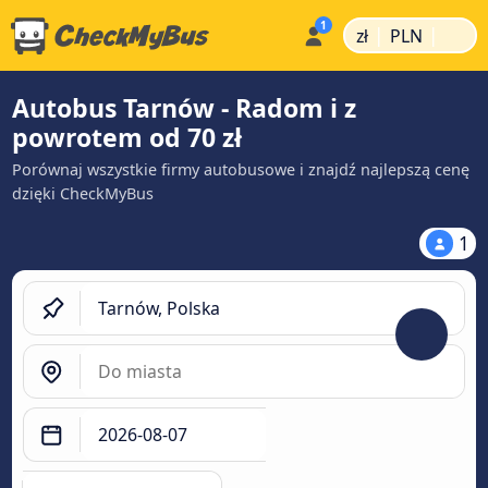
|
|
zł
PLN
Autobus Tarnów - Radom i z
powrotem od 70 zł
Porównaj wszystkie firmy autobusowe i znajdź najlepszą cenę
dzięki CheckMyBus
1