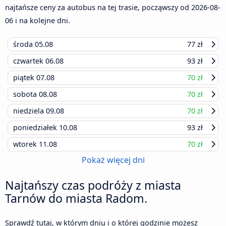
najtańsze ceny za autobus na tej trasie, począwszy od
2026-08-
06
i na kolejne dni.
środa
05.08
77 zł
czwartek
06.08
93 zł
piątek
07.08
70 zł
sobota
08.08
70 zł
niedziela
09.08
70 zł
poniedziałek
10.08
93 zł
wtorek
11.08
70 zł
Pokaż więcej dni
Najtańszy czas podróży z miasta
Tarnów do miasta Radom.
Sprawdź tutaj, w którym dniu i o której godzinie możesz