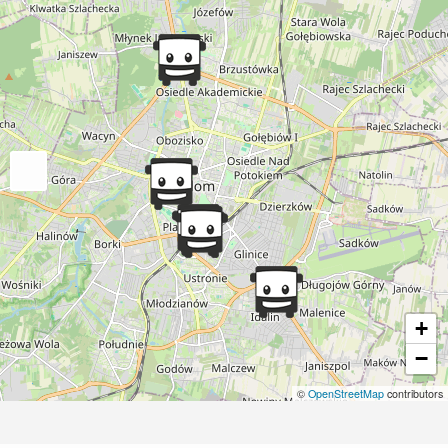
+
−
©
OpenStreetMap
contributors