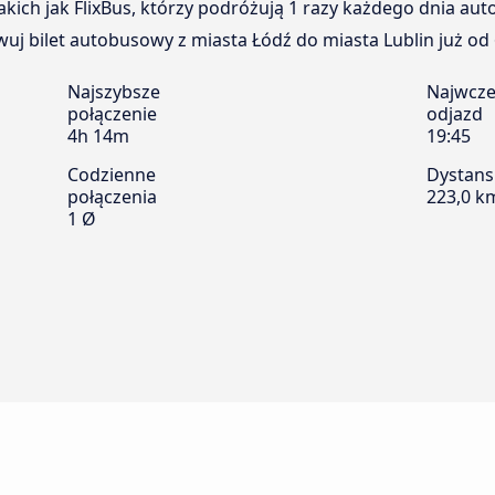
kich jak FlixBus, którzy podróżują 1 razy każdego dnia au
uj bilet autobusowy z miasta Łódź do miasta Lublin już od 6
Najszybsze
Najwcze
połączenie
odjazd
4h 14m
19:45
Codzienne
Dystans
połączenia
223,0 k
1 Ø