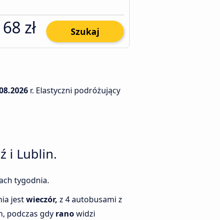
68 zł
Szukaj
.08.2026
r. Elastyczni podróżujący
 i Lublin.
iach tygodnia.
ia jest
wieczór,
z 4 autobusami z
in, podczas gdy
rano
widzi