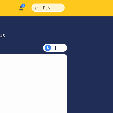
|
|
zł
PLN
us
1