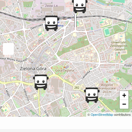
+
−
©
OpenStreetMap
contributors