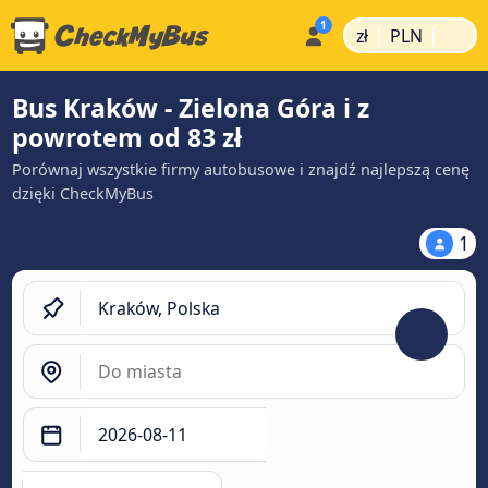
|
|
zł
PLN
Bus Kraków - Zielona Góra i z
powrotem od 83 zł
Porównaj wszystkie firmy autobusowe i znajdź najlepszą cenę
dzięki CheckMyBus
1