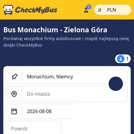
|
|
zł
PLN
Bus Monachium - Zielona Góra
Porównaj wszystkie firmy autobusowe i znajdź najlepszą cenę
dzięki CheckMyBus
1