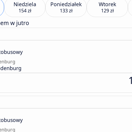
Niedziela
Poniedziałek
Wtorek
154 zł
133 zł
129 zł
sem w jutro
tobusowy
denburg
andenburg
tobusowy
denburg