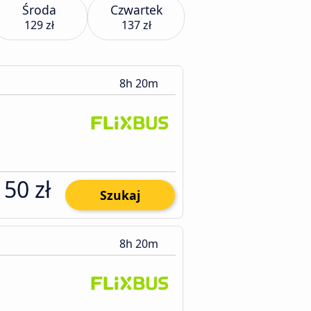
Środa
Czwartek
129 zł
137 zł
8h 20m
150 zł
Szukaj
8h 20m