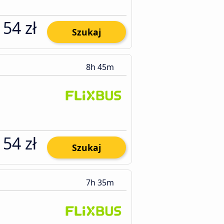
154 zł
Szukaj
8h 45m
154 zł
Szukaj
7h 35m