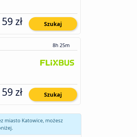
159 zł
Szukaj
8h 25m
159 zł
Szukaj
ez miasto Katowice, możesz
niżej.