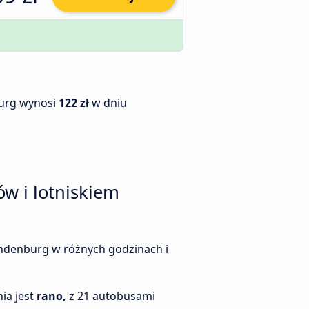
burg wynosi
122 zł
w dniu
w i lotniskiem
randenburg w różnych godzinach i
ia jest
rano,
z 21 autobusami