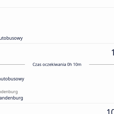
autobusowy
Czas oczekiwania 0h 10m
autobusowy
andenburg
Brandenburg
10