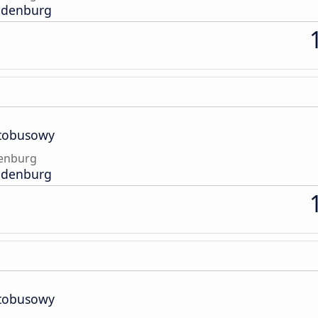
andenburg
tobusowy
denburg
andenburg
tobusowy