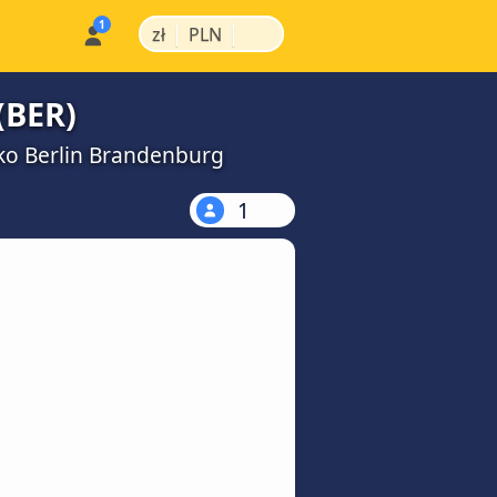
|
|
zł
PLN
(BER)
sko Berlin Brandenburg
1