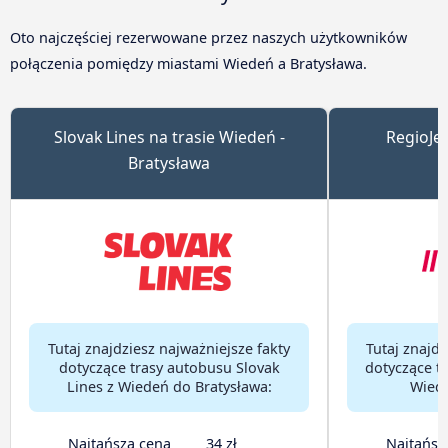
Oto najczęściej rezerwowane przez naszych użytkowników
połączenia pomiędzy miastami Wiedeń a Bratysława.
Slovak Lines na trasie Wiedeń -
RegioJet
Bratysława
Tutaj znajdziesz najważniejsze fakty
Tutaj znajdz
dotyczące trasy autobusu Slovak
dotyczące t
Lines z Wiedeń do Bratysława:
Wiede
Najtańsza cena
34 zł
Najtańsz