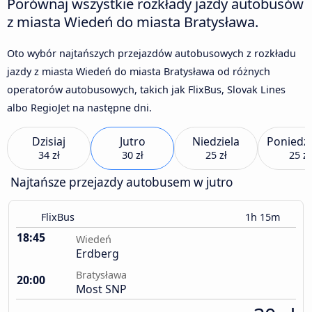
Porównaj wszystkie rozkłady jazdy autobusów
z miasta Wiedeń do miasta Bratysława.
Oto wybór najtańszych przejazdów autobusowych z rozkładu
jazdy z miasta Wiedeń do miasta Bratysława od różnych
operatorów autobusowych, takich jak FlixBus, Slovak Lines
albo RegioJet na następne dni.
Dzisiaj
Jutro
Niedziela
Poniedzi
34 zł
30 zł
25 zł
25 zł
Najtańsze przejazdy autobusem w jutro
FlixBus
1h 15m
18:45
Wiedeń
Erdberg
Bratysława
20:00
Most SNP