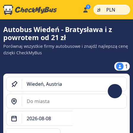
|
|
zł
PLN
Autobus Wiedeń - Bratysława i z
powrotem od 21 zł
Porównaj wszystkie firmy autobusowe i znajdź najlepszą cenę
dzięki CheckMyBus
1