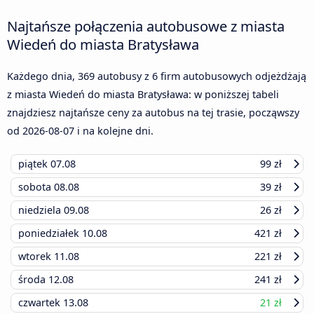
Najtańsze połączenia autobusowe z miasta
Wiedeń do miasta Bratysława
Każdego dnia, 369 autobusy z 6 firm autobusowych odjeżdżają
z miasta Wiedeń do miasta Bratysława: w poniższej tabeli
znajdziesz najtańsze ceny za autobus na tej trasie, począwszy
od
2026-08-07
i na kolejne dni.
piątek
07.08
99 zł
sobota
08.08
39 zł
niedziela
09.08
26 zł
poniedziałek
10.08
421 zł
wtorek
11.08
221 zł
środa
12.08
241 zł
czwartek
13.08
21 zł