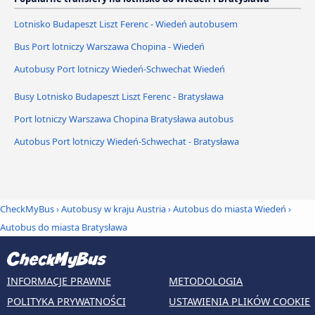
Lotnisko Budapeszt Liszt Ferenc - Wiedeń autobusem
Bus Port lotniczy Warszawa Chopina - Wiedeń
Autobusy Port lotniczy Wiedeń-Schwechat Wiedeń
Busy Lotnisko Budapeszt Liszt Ferenc - Bratysława
Port lotniczy Warszawa Chopina Bratysława autobus
Autobus Port lotniczy Wiedeń-Schwechat - Bratysława
CheckMyBus
›
Autobusy w kraju Austria
›
Autobus do miasta Wiedeń
›
Autobus do miasta Bratysława
INFORMACJE PRAWNE
METODOLOGIA
POLITYKA PRYWATNOŚCI
USTAWIENIA PLIKÓW COOKIE