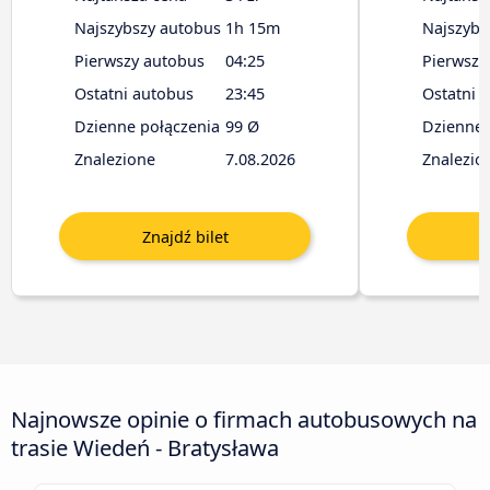
Najszybszy autobus
1h 15m
Najszybs
Pierwszy autobus
04:25
Pierwszy
Ostatni autobus
23:45
Ostatni 
Dzienne połączenia
99 Ø
Dzienne 
Znalezione
7.08.2026
Znalezio
Najnowsze opinie o firmach autobusowych na
trasie Wiedeń - Bratysława