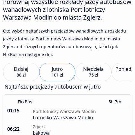
Porównaj wszystkie rozkłady jazdy autobusów
wahadłowych z lotniska Port lotniczy
Warszawa Modlin do miasta Zgierz.
Oto wybór najtańszych przejazdów wahadłowych z rozkładu
jazdy z lotniska Port lotniczy Warszawa Modlin do miasta
Zgierz od różnych operatorów autobusowych, takich jak
FlixBus na następne dni.
Dzisiaj
Jutro
Niedziela
Poniedzi
88 zł
101 zł
75 zł
Najtańsze przejazdy autobusem w jutro
FlixBus
5h 7m
01:15
Port lotniczy Warszawa Modlin
Lotnisko Warszawa Modlin
Zgierz
06:22
Łąkowa