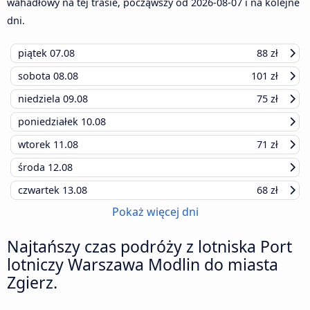
wahadłowy na tej trasie, począwszy od
2026-08-07
i na kolejne
dni.
piątek
07.08
88 zł
sobota
08.08
101 zł
niedziela
09.08
75 zł
poniedziałek
10.08
wtorek
11.08
71 zł
środa
12.08
czwartek
13.08
68 zł
Pokaż więcej dni
Najtańszy czas podróży z lotniska Port
lotniczy Warszawa Modlin do miasta
Zgierz.