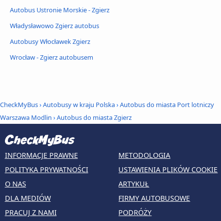
Autobus Ustronie Morskie - Zgierz
Władysławowo Zgierz autobus
Autobusy Włocławek Zgierz
Wrocław - Zgierz autobusem
CheckMyBus
›
Autobusy w kraju Polska
›
Autobus do miasta Port lotniczy
Warszawa Modlin
›
Autobus do miasta Zgierz
INFORMACJE PRAWNE
METODOLOGIA
POLITYKA PRYWATNOŚCI
USTAWIENIA PLIKÓW COOKIE
O NAS
ARTYKUŁ
DLA MEDIÓW
FIRMY AUTOBUSOWE
PRACUJ Z NAMI
PODRÓŻY