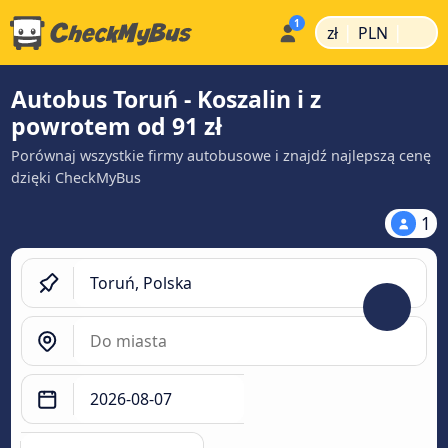
|
|
zł
PLN
Autobus Toruń - Koszalin i z
powrotem od 91 zł
Porównaj wszystkie firmy autobusowe i znajdź najlepszą cenę
dzięki CheckMyBus
1