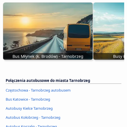
Bus Młynek (k. Brodów) - Tarnobrzeg
Busy Ł
Połączenia autobusowe do miasta Tarnobrzeg
Częstochowa - Tarnobrzeg autobusem
Bus Katowice - Tarnobrzeg
Autobusy Kielce Tarnobrzeg
Autobus Kołobrzeg - Tarnobrzeg
Autobus Koszalin - Tarnobrzeg