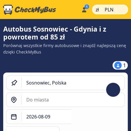
|
|
zł
PLN
Autobus Sosnowiec - Gdynia i z
powrotem od 85 zł
Porównaj wszystkie firmy autobusowe i znajdź najlepszą cenę
dzięki CheckMyBus
1