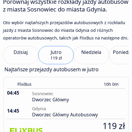
Porównaj wszystkie rozkłady jazdy autobusów
z miasta Sosnowiec do miasta Gdynia.
Oto wybór najtańszych przejazdów autobusowych z rozkładu
jazdy z miasta Sosnowiec do miasta Gdynia od różnych
operatorów autobusowych, takich jak FlixBus na następne dni.
Dzisiaj
Jutro
Niedziela
Poniedzi
119 zł
Najtańsze przejazdy autobusem w jutro
FlixBus
10h 0m
04:45
Sosnowiec
Dworzec Główny
Gdynia
14:45
Dworzec Główny Autobusowy
119 zł