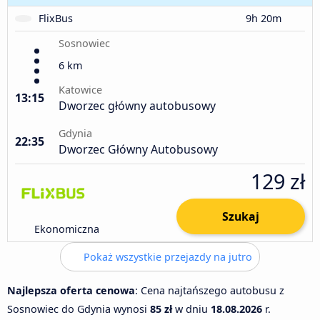
FlixBus
9h 20m
Sosnowiec
6 km
Katowice
13:15
Dworzec główny autobusowy
Gdynia
22:35
Dworzec Główny Autobusowy
129 zł
Szukaj
Ekonomiczna
Pokaż wszystkie przejazdy na jutro
Najlepsza oferta cenowa
: Cena najtańszego autobusu z
Sosnowiec do Gdynia wynosi
85 zł
w dniu
18.08.2026
r.