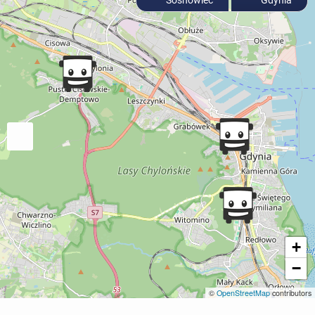
Sosnowiec
Gdynia
+
−
©
OpenStreetMap
contributors