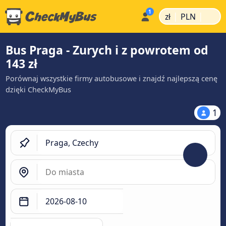
|
|
zł
PLN
Bus Praga - Zurych i z powrotem od
143 zł
Porównaj wszystkie firmy autobusowe i znajdź najlepszą cenę
dzięki CheckMyBus
1