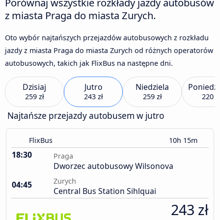
Porównaj wszystkie rozkłady jazdy autobusów
z miasta Praga do miasta Zurych.
Oto wybór najtańszych przejazdów autobusowych z rozkładu
jazdy z miasta Praga do miasta Zurych od różnych operatorów
autobusowych, takich jak FlixBus na następne dni.
Dzisiaj
Jutro
Niedziela
Poniedzi
259 zł
243 zł
259 zł
220 z
Najtańsze przejazdy autobusem w jutro
FlixBus
10h 15m
18:30
Praga
Dworzec autobusowy Wilsonova
Zurych
04:45
Central Bus Station Sihlquai
243 zł