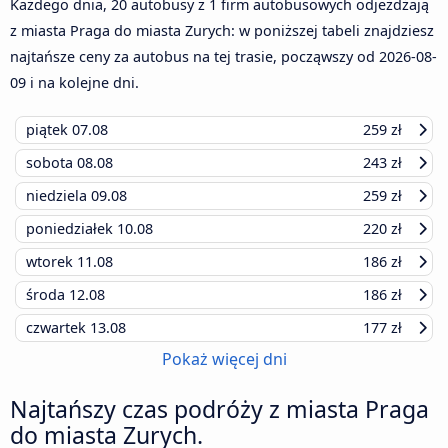
Każdego dnia, 20 autobusy z 1 firm autobusowych odjeżdżają
z miasta Praga do miasta Zurych: w poniższej tabeli znajdziesz
najtańsze ceny za autobus na tej trasie, począwszy od
2026-08-
09
i na kolejne dni.
piątek
07.08
259 zł
sobota
08.08
243 zł
niedziela
09.08
259 zł
poniedziałek
10.08
220 zł
wtorek
11.08
186 zł
środa
12.08
186 zł
czwartek
13.08
177 zł
Pokaż więcej dni
Najtańszy czas podróży z miasta Praga
do miasta Zurych.