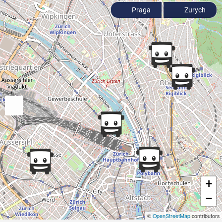
Praga
Zurych
+
−
©
OpenStreetMap
contributors