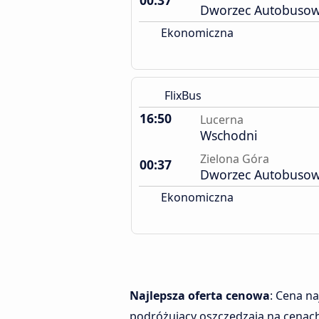
00:37
Dworzec Autobuso
Ekonomiczna
FlixBus
16:50
Lucerna
Wschodni
Zielona Góra
00:37
Dworzec Autobuso
Ekonomiczna
Najlepsza oferta cenowa
: Cena n
podróżujący oszczędzają na cenach