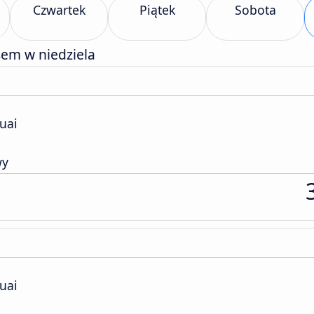
Czwartek
Piątek
Sobota
sem w niedziela
uai
wy
uai