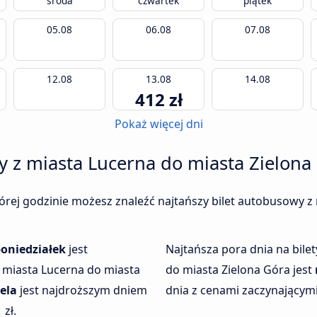
środa
czwartek
piątek
05.08
06.08
07.08
12.08
13.08
14.08
412 zł
Pokaż więcej dni
y z miasta Lucerna do miasta Zielona
tórej godzinie możesz znaleźć najtańszy bilet autobusowy z
oniedziałek
jest
Najtańsza pora dnia na bile
 miasta Lucerna do miasta
do miasta Zielona Góra jest
ela
jest najdroższym dniem
dnia z cenami zaczynającymi 
 zł.