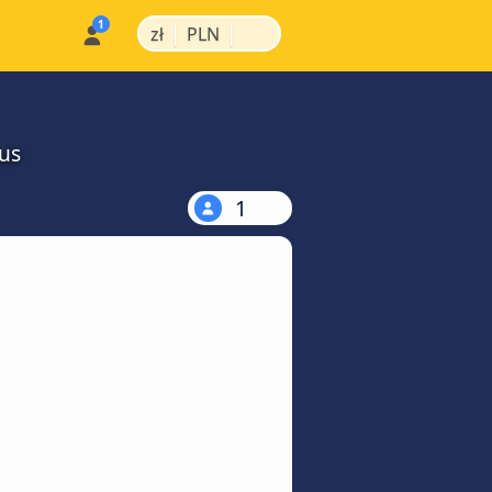
|
|
zł
PLN
us
1