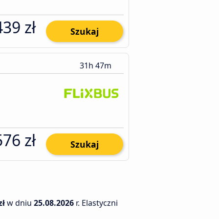
439 zł
Szukaj
31h 47m
576 zł
Szukaj
zł
w dniu
25.08.2026
r. Elastyczni