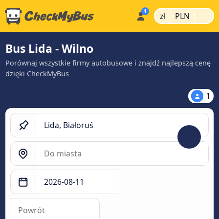
|
|
zł
PLN
Bus Lida - Wilno
Porównaj wszystkie firmy autobusowe i znajdź najlepszą cenę
dzięki CheckMyBus
1