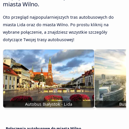
miasta Wilno.
Oto przegląd najpopularniejszych tras autobusowych do
miasta Lida oraz do miasta Wilno. Po prostu kliknij na
wybrane połączenie, a znajdziesz wszystkie szczegóły
dotyczące Twojej trasy autobusowej!
Autobus Białystok - Lida
Busy
Połączenia autobusowe do miasta Wilno