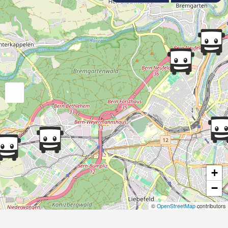
+
−
©
OpenStreetMap
contributors