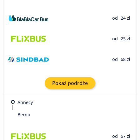
od
24 zł
od
25 zł
od
68 zł
Pokaż podróże
Annecy
Berno
od
67 zł