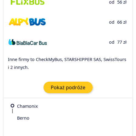
od
56 zł
od
66 zł
od
77 zł
Inne firmy to CheckMyBus, STARSHIPPER SAS, SwissTours
i 2 innych.
Pokaż podróże
Chamonix
Berno