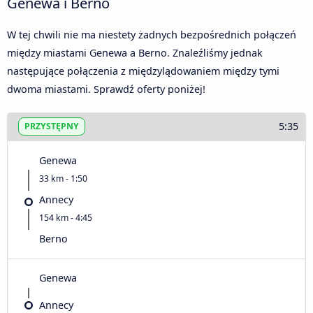
Genewa i Berno
W tej chwili nie ma niestety żadnych bezpośrednich połączeń
między miastami Genewa a Berno. Znaleźliśmy jednak
następujące połączenia z międzylądowaniem między tymi
dwoma miastami. Sprawdź oferty poniżej!
5:35
PRZYSTĘPNY
Genewa
33 km - 1:50
Annecy
154 km - 4:45
Berno
Genewa
Annecy