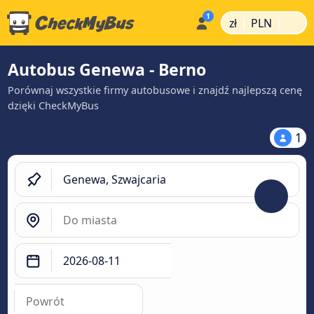
|
|
zł
PLN
Autobus Genewa - Berno
Porównaj wszystkie firmy autobusowe i znajdź najlepszą cenę
dzięki CheckMyBus
1